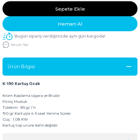
Sepete Ekle
Hemen Al
Bugün sipariş verdiğinizde aynı gün kargoda!
Yorum Yaz
Ürün Bilgisi
K-190 Kartuş Ocak
Krom Kaplama Izgara ve Brülör
Pirinç Musluk
Tüketim : 85 gr / h
190 gr Kartuşla 4-5 saat Yanma Süresi
Güç : 1,08 KW
Kartuş tüp ürüne dahil değildir.