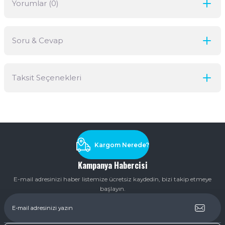
Yorumlar (0)
Soru & Cevap
Bu ürüne ilk yorumu siz yapın!
Taksit Seçenekleri
Yorum Yaz
Ürün hakkında henüz soru sorulmamış.
Soru Sor
Kargom Nerede?
Kampanya Habercisi
E-mail adresinizi haber listemize ücretsiz kaydedin, bizi takip etmeye
başlayın.