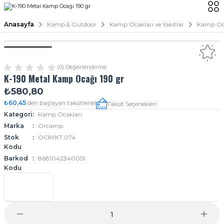
Anasayfa
Kamp & Outdoor
Kamp Ocakları ve Yakıtlar
Kamp Oc
(0) Değerlendirme
K-190 Metal Kamp Ocağı 190 gr
₺580,80
₺60,45
den başlayan taksitlerle!
Taksit Seçenekleri
Kategori
Kamp Ocakları
Marka
Orcamp
Stok
OCKYKT.074
Kodu
Barkod
8681042340051
Kodu