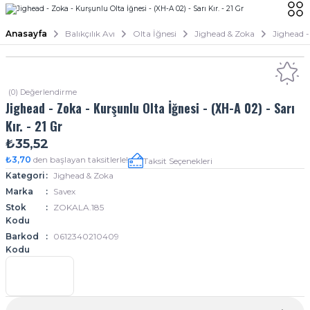
Anasayfa
Balıkçılık Avı
Olta İğnesi
Jighead & Zoka
Jighead -
(0) Değerlendirme
Jighead - Zoka - Kurşunlu Olta İğnesi - (XH-A 02) - Sarı
Kır. - 21 Gr
₺35,52
₺3,70
den başlayan taksitlerle!
Taksit Seçenekleri
Kategori
Jighead & Zoka
Marka
Savex
Stok
ZOKALA.185
Kodu
Barkod
0612340210409
Kodu