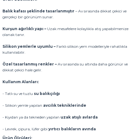
Balık kafası şeklinde tasarlanmıştır
– Av sırasında dikkat çekici ve
gerçekçi bir görünüm sunar.
Kurşun ağırlıklı yapı –
Uzak mesafelere kolaylıkla atış yapabilmenize
olanak tanır.
Silikon yemlerle uyumlu –
Farklı silikon yem modelleriyle rahatlıkla
kullanılabilir.
Özel tasarlanmış renkler –
Av sırasında su altında daha görünür ve
dikkat çekici hale gelir.
Kullanım Alanları:
- Tatlı su ve tuzlu
su balıkçılığı
- Silikon yemle yapılan
avcılık tekniklerinde
- Kıyıdan ya da tekneden yapılan
uzak atışlı avlarda
- Levrek, çipura, lüfer gibi
yırtıcı balıkların avında
Ürün Ölçüleri: