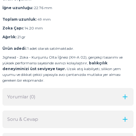
İğne uzunluğu:
22.76 mm
Toplam uzunluk:
49 mm
Zoka Çapı:
14.20 mm
Ağırlık:
21 gr
Ürün adedi:
1 adet olarak satılmaktadır.
Jighead - Zoka - Kurşunlu Olta İğnesi (XH-A 02), gerçekçi tasarımı ve
yüksek performansı sayesinde avınızı kolaylaştırır,
balıkçılık
deneyiminizi üst seviyeye taşır.
Uzak atış kabiliyeti, silikon yem
uyumu ve dikkat çekici yapısıyla avcı çantanızda mutlaka yer alması
gereken bir ekipmandır.
Yorumlar (0)
Soru & Cevap
Bu ürüne ilk yorumu siz yapın!