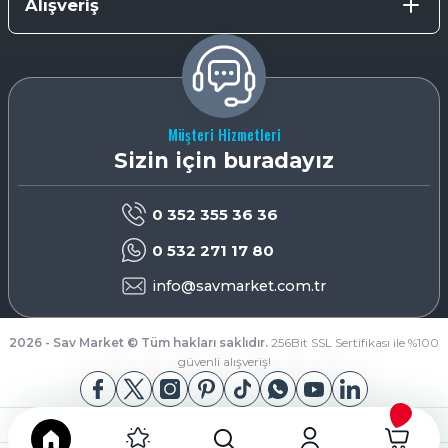
Alışveriş
Müşteri Hizmetleri
Sizin için buradayız
0 352 355 36 36
0 532 271 17 80
info@savmarket.com.tr
2026 - Sav Market © Tüm hakları saklıdır.
256Bit SSL Sertifikası ile %100
güvenli alışveriş!
App Store
Google Play