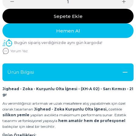
Sepete Ekle
Hemen Al
Bugün sipariş verdiğinizde aynı gün kargoda!
Yorum Yaz
Ürün Bilgisi
Jighead - Zoka - Kurşunlu Olta İğnesi - (XH-A 02) - Sarı Kırmızı - 21
gr
Av verimliliğinizi artırmak ve uzak mesafelere atış yapabilmek için özel
olarak tasarlanan
Jighead - Zoka Kurşunlu Olta İğnesi,
özellikle
silikon yemle
yapılan avcılıkta maksimum performans sunar. Estetik
tasarımı ve fonksiyonel yapısıyla
hem amatör hem de profesyonel
balıkçılar için ideal bir tercihtir.
Ürün Özellikleri: