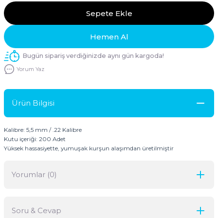
Sepete Ekle
Hemen Al
Bugün sipariş verdiğinizde aynı gün kargoda!
Yorum Yaz
Ürün Bilgisi
Kalibre: 5,5 mm / .22 Kalibre
Kutu içeriği: 200 Adet
Yüksek hassasiyette, yumuşak kurşun alaşımdan üretilmiştir
Yorumlar (0)
Soru & Cevap
Bu ürüne ilk yorumu siz yapın!