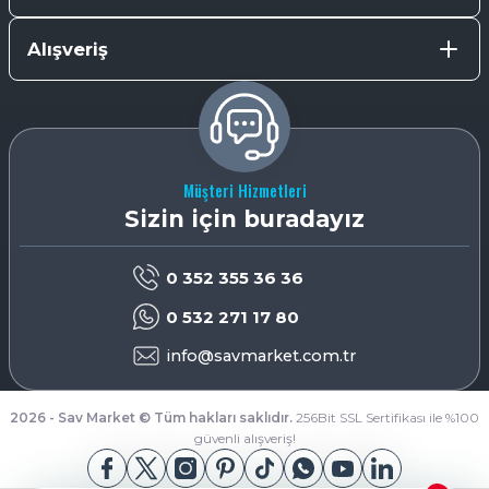
Alışveriş
Müşteri Hizmetleri
Sizin için buradayız
0 352 355 36 36
0 532 271 17 80
info@savmarket.com.tr
2026 - Sav Market © Tüm hakları saklıdır.
256Bit SSL Sertifikası ile %100
güvenli alışveriş!