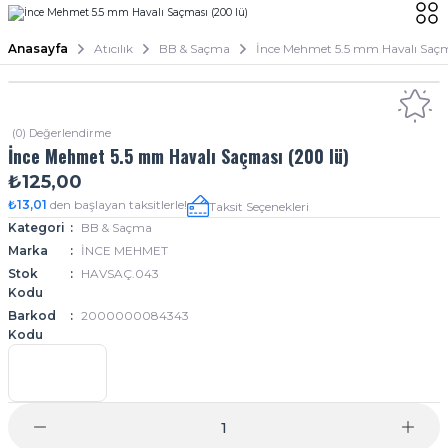
Anasayfa
Atıcılık
BB & Saçma
İnce Mehmet 5.5 mm Havalı Saçm
(0) Değerlendirme
İnce Mehmet 5.5 mm Havalı Saçması (200 lü)
₺125,00
₺13,01
den başlayan taksitlerle!
Taksit Seçenekleri
Kategori
BB & Saçma
Marka
İNCE MEHMET
Stok
HAVSAÇ.043
Kodu
Barkod
2000000084343
Kodu