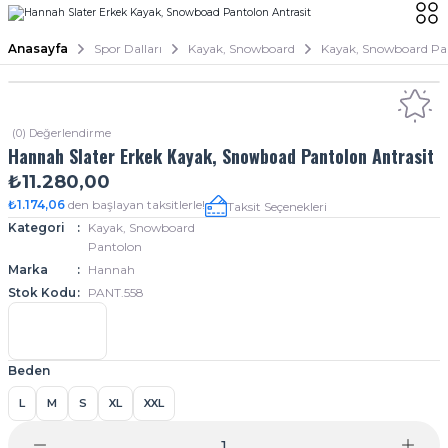
Anasayfa
Spor Dalları
Kayak, Snowboard
Kayak, Snowboard Pa
(0) Değerlendirme
Hannah Slater Erkek Kayak, Snowboad Pantolon Antrasit
₺11.280,00
₺1.174,06
den başlayan taksitlerle!
Taksit Seçenekleri
Kategori
Kayak, Snowboard
Pantolon
Marka
Hannah
Stok Kodu
PANT.558
Beden
L
M
S
XL
XXL