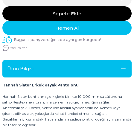
Sepete Ekle
Hemen Al
Bugün sipariş verdiğinizde aynı gün kargoda!
Yorum Yaz
Ürün Bilgisi
Hannah Slater Erkek Kayak Pantolonu
Hannah Slater bantlanmış dikişlerle birlikte 10.000 mm su sütununa
sahip Resstex membran, malzemenin su geçirmezliğini sağlar.
Anatomik şekilli dizler, Velcro için lastikli ayarlanabilir bel kemeri veya
çıkarılabilir askılar, yokuşlarda rahat hareket etmenizi sağlar.
Bacakların iç kısmındaki havalandırma sadece pratiklik değil aynı zamanda
bir tasarım öğesidir.