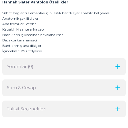
Hannah Slater Pantolon Özellikler
Velcro bağlantı elemanları için lastik bantlı ayarlanabilir bel çevresi
Anatomik şekilli dizler
Ana fermuarlı cepler
Kapaklı iki sahte arka cep
Bacakların iç kısmında havalandırma
Bacakta kar manşeti
Bantlanmış ana dikişler
İçindekiler: 100 polyester
Yorumlar (0)
Soru & Cevap
Bu ürüne ilk yorumu siz yapın!
Taksit Seçenekleri
Yorum Yaz
Ürün hakkında henüz soru sorulmamış.