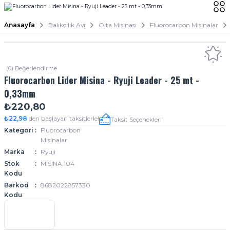
Anasayfa
Balıkçılık Avı
Olta Misinası
Fluorocarbon Misinalar
(0) Değerlendirme
Fluorocarbon Lider Misina - Ryuji Leader - 25 mt -
0,33mm
₺220,80
₺22,98
den başlayan taksitlerle!
Taksit Seçenekleri
Kategori
Fluorocarbon
Misinalar
Marka
Ryuji
Stok
MISINA.104
Kodu
Barkod
8682022857330
Kodu