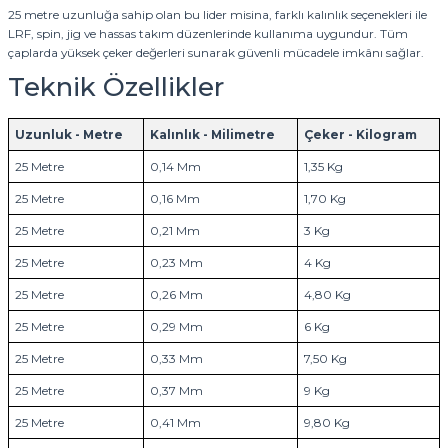
25 metre uzunluğa sahip olan bu lider misina, farklı kalınlık seçenekleri ile
LRF, spin, jig ve hassas takım düzenlerinde kullanıma uygundur. Tüm
çaplarda yüksek çeker değerleri sunarak güvenli mücadele imkânı sağlar.
Teknik Özellikler
Uzunluk - Metre
Kalınlık - Milimetre
Çeker - Kilogram
25 Metre
0,14 Mm
1,35 Kg
25 Metre
0,16 Mm
1,70 Kg
25 Metre
0,21 Mm
3 Kg
25 Metre
0,23 Mm
4 Kg
25 Metre
0,26 Mm
4,80 Kg
25 Metre
0,29 Mm
6 Kg
25 Metre
0,33 Mm
7,50 Kg
25 Metre
0,37 Mm
9 Kg
25 Metre
0,41 Mm
9,80 Kg