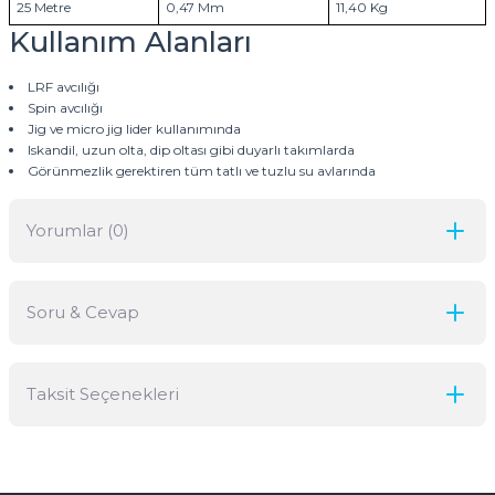
25 Metre
0,47 Mm
11,40 Kg
Kullanım Alanları
LRF avcılığı
Spin avcılığı
Jig ve micro jig lider kullanımında
Iskandil, uzun olta, dip oltası gibi duyarlı takımlarda
Görünmezlik gerektiren tüm tatlı ve tuzlu su avlarında
Yorumlar (0)
Soru & Cevap
Bu ürüne ilk yorumu siz yapın!
Taksit Seçenekleri
Yorum Yaz
Ürün hakkında henüz soru sorulmamış.
Soru Sor