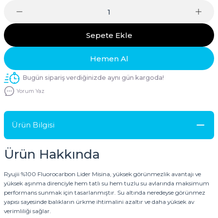
Sepete Ekle
Hemen Al
Bugün sipariş verdiğinizde aynı gün kargoda!
Yorum Yaz
Ürün Bilgisi
Ürün Hakkında
Ryujii %100 Fluorocarbon Lider Misina, yüksek görünmezlik avantajı ve
yüksek aşınma direnciyle hem tatlı su hem tuzlu su avlarında maksimum
performans sunmak için tasarlanmıştır. Su altında neredeyse görünmez
yapısı sayesinde balıkların ürkme ihtimalini azaltır ve daha yüksek av
verimliliği sağlar.