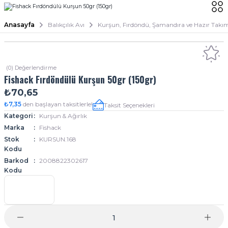
Anasayfa
Balıkçılık Avı
Kurşun, Fırdöndü, Şamandıra ve Hazır Takı
(0) Değerlendirme
Fishack Fırdöndülü Kurşun 50gr (150gr)
₺70,65
₺7,35
den başlayan taksitlerle!
Taksit Seçenekleri
Kategori
Kurşun & Ağırlık
Marka
Fishack
Stok
KURSUN.168
Kodu
Barkod
2008822302617
Kodu