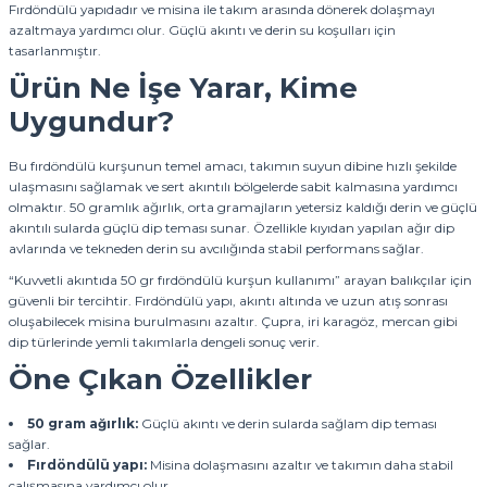
Fırdöndülü yapıdadır ve misina ile takım arasında dönerek dolaşmayı
azaltmaya yardımcı olur. Güçlü akıntı ve derin su koşulları için
tasarlanmıştır.
Ürün Ne İşe Yarar, Kime
Uygundur?
Bu fırdöndülü kurşunun temel amacı, takımın suyun dibine hızlı şekilde
ulaşmasını sağlamak ve sert akıntılı bölgelerde sabit kalmasına yardımcı
olmaktır. 50 gramlık ağırlık, orta gramajların yetersiz kaldığı derin ve güçlü
akıntılı sularda güçlü dip teması sunar. Özellikle kıyıdan yapılan ağır dip
avlarında ve tekneden derin su avcılığında stabil performans sağlar.
“Kuvvetli akıntıda 50 gr fırdöndülü kurşun kullanımı” arayan balıkçılar için
güvenli bir tercihtir. Fırdöndülü yapı, akıntı altında ve uzun atış sonrası
oluşabilecek misina burulmasını azaltır. Çupra, iri karagöz, mercan gibi
dip türlerinde yemli takımlarla dengeli sonuç verir.
Öne Çıkan Özellikler
50 gram ağırlık:
Güçlü akıntı ve derin sularda sağlam dip teması
sağlar.
Fırdöndülü yapı:
Misina dolaşmasını azaltır ve takımın daha stabil
çalışmasına yardımcı olur.