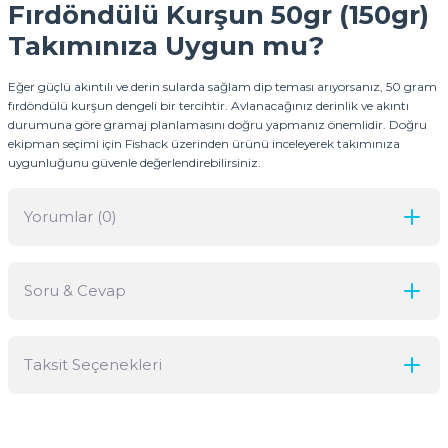
Fırdöndülü Kurşun 50gr (150gr)
Takımınıza Uygun mu?
Eğer güçlü akıntılı ve derin sularda sağlam dip teması arıyorsanız, 50 gram
fırdöndülü kurşun dengeli bir tercihtir. Avlanacağınız derinlik ve akıntı
durumuna göre gramaj planlamasını doğru yapmanız önemlidir. Doğru
ekipman seçimi için Fishack üzerinden ürünü inceleyerek takımınıza
uygunluğunu güvenle değerlendirebilirsiniz.
Yorumlar (0)
Soru & Cevap
Bu ürüne ilk yorumu siz yapın!
Taksit Seçenekleri
Yorum Yaz
Ürün hakkında henüz soru sorulmamış.
Soru Sor