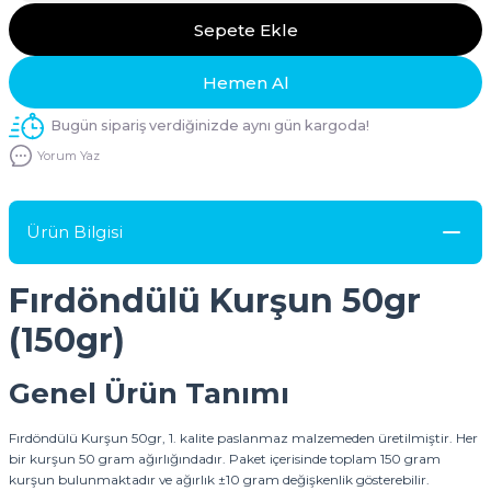
Sepete Ekle
Hemen Al
Bugün sipariş verdiğinizde aynı gün kargoda!
Yorum Yaz
Ürün Bilgisi
Fırdöndülü Kurşun 50gr
(150gr)
Genel Ürün Tanımı
Fırdöndülü Kurşun 50gr, 1. kalite paslanmaz malzemeden üretilmiştir. Her
bir kurşun 50 gram ağırlığındadır. Paket içerisinde toplam 150 gram
kurşun bulunmaktadır ve ağırlık ±10 gram değişkenlik gösterebilir.