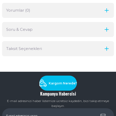
Yorumlar (0)
Soru & Cevap
Bu ürüne ilk yorumu siz yapın!
Taksit Seçenekleri
Yorum Yaz
Ürün hakkında henüz soru sorulmamış.
Soru Sor
Kargom Nerede?
Kampanya Habercisi
E-mail adresinizi haber listemize ücretsiz kaydedin, bizi takip etmeye
başlayın.