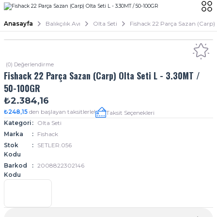
Anasayfa
Balıkçılık Avı
Olta Seti
Fishack 22 Parça Sazan (Carp) 
(0) Değerlendirme
Fishack 22 Parça Sazan (Carp) Olta Seti L - 3.30MT /
50-100GR
₺2.384,16
₺248,15
den başlayan taksitlerle!
Taksit Seçenekleri
Kategori
Olta Seti
Marka
Fishack
Stok
SETLER.056
Kodu
Barkod
2008822302146
Kodu