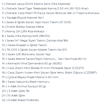
1-) Fishack Lexus 5000 Misina Sarılı Olta Makinesi
2-) Fishack Sand Tiger Teleskopik Kamış 3.30 mt (50-100 Atar)
3-) Fishack Carp Pearl 75 Parça Sazan Boncuk Seti (+1 Taşıma Kutusu)
4-) Savage Büyük Kasnak No:1
5-) Savex 6 İğneli Sazan Yaylı Hazır Takım (Fİ.003)
6-) Pratik Balıkçı Makası Metal
7-) Kamış Zili Çiftli Kısa Kıskaçlı
8-) Savex Olta Kamışı Kılıfı (38010)
9-) Savex 14" Mega Siyah Takım Çantası Kod 186
10-) Savex Küspeli 4 İğneli Takım
11-) TK.003 2 İğneli Sazan Köstek Takım No:3/0
12-) Savex Çift Boncuklu Sazan Yayı
13-) Savex Kesme Sazan/Yayın Hamuru - Sarı-Sarımsak 80 Gr
14-) Kamachi İthal Şamandıra 50 gr (6050)
15-) Carp Zoom Mini Boilies 10 mm Pineaple Squit (CZ2271)
16-) Carp Zoom Yüzen Mini Sazan İğne Yemi, Balık Öğünü (CZ3387)
17-) Cyrstal Beyaz Poşet Misina 0.50 mm
18-) Savex Vakumlu Balık Hamuru
19-) 4 Adet Armut Kurşun 50 gr
20-) 3 Adet Çelik Tel
21-) 10 Adet İğne
22-) 5 Adet Klipsli Fırdöndü