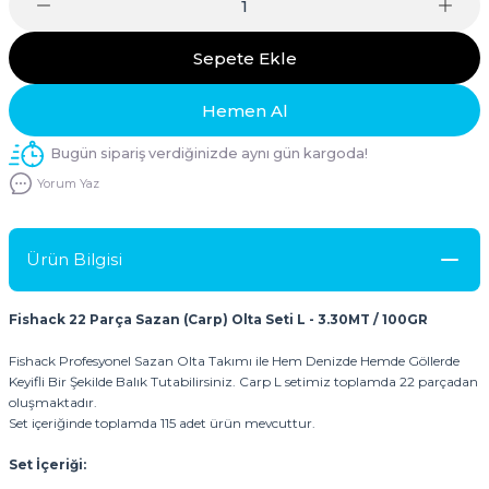
Sepete Ekle
Hemen Al
Bugün sipariş verdiğinizde aynı gün kargoda!
Yorum Yaz
Ürün Bilgisi
Fishack 22 Parça Sazan (Carp) Olta Seti L - 3.30MT / 100GR
Fishack Profesyonel Sazan Olta Takımı ile Hem Denizde Hemde Göllerde
Keyifli Bir Şekilde Balık Tutabilirsiniz. Carp L setimiz toplamda 22 parçadan
oluşmaktadır.
Set içeriğinde toplamda 115 adet ürün mevcuttur.
Set İçeriği: