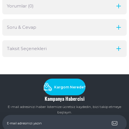
Yorumlar (0)
Soru & Cevap
Bu ürüne ilk yorumu siz yapın!
Taksit Seçenekleri
Yorum Yaz
Ürün hakkında henüz soru sorulmamış.
Soru Sor
Kargom Nerede?
Kampanya Habercisi
E-mail adresinizi haber listemize ücretsiz kaydedin, bizi takip etmeye
başlayın.