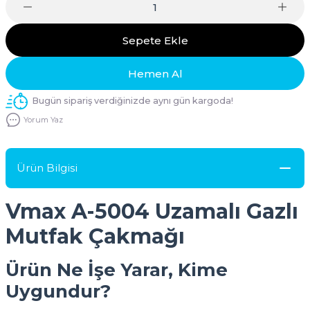
Sepete Ekle
Hemen Al
Bugün sipariş verdiğinizde aynı gün kargoda!
Yorum Yaz
Ürün Bilgisi
Vmax A-5004 Uzamalı Gazlı
Mutfak Çakmağı
Ürün Ne İşe Yarar, Kime
Uygundur?