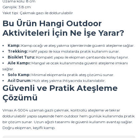
Uzama kolu: 8 cm
Genişlik: 3.8 cm
Yakıt tipi: Çakmak gazı ile doldurulabilir
Bu Ürün Hangi Outdoor
Aktiviteleri İçin Ne İşe Yarar?
Kamp:
Kamp ocağı ve ateş yakma işlemlerinde güvenli ateşleme sağlar.
Trekking:
Hafif yapısı ile kısa molalarda pratik kullanım sunar.
Bisiklet Turu:
Kompakt yapısı ile ekipman çantasında kolay taşınır.
Aile Kampı:
Mangal ve ocak kullanımında güvenli ateşleme imkanı
sağlar.
Solo Kamp:
Minimal ekipmanla pratik ateş çözümü sunar.
Acil Durum:
Hızlı ateş yakma ihtiyacında kullanılabilir.
Güvenli ve Pratik Ateşleme
Çözümü
Vmax A-5004 uzamalı gazlı çakmak, kontrollü ateşleme ve tekrar
doldurulabilir yapısı sayesinde hem outdoor hem günlük kullanımda pratik
bir çözüm sunar. Uzun ağızlı tasarımı ile güvenli kullanım avantajı sağlar.
Doğru ekipman, keyifli kamp.