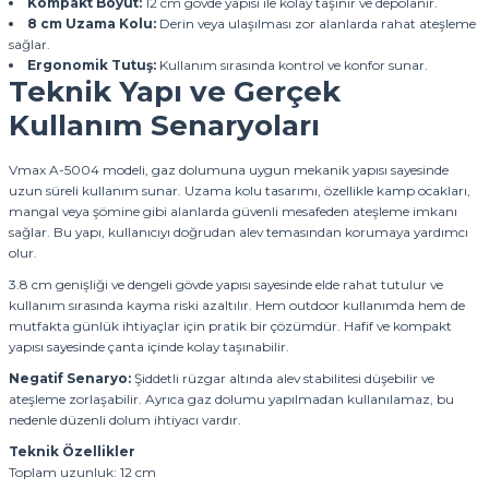
Kompakt Boyut:
12 cm gövde yapısı ile kolay taşınır ve depolanır.
8 cm Uzama Kolu:
Derin veya ulaşılması zor alanlarda rahat ateşleme
sağlar.
Ergonomik Tutuş:
Kullanım sırasında kontrol ve konfor sunar.
Teknik Yapı ve Gerçek
Kullanım Senaryoları
Vmax A-5004 modeli, gaz dolumuna uygun mekanik yapısı sayesinde
uzun süreli kullanım sunar. Uzama kolu tasarımı, özellikle kamp ocakları,
mangal veya şömine gibi alanlarda güvenli mesafeden ateşleme imkanı
sağlar. Bu yapı, kullanıcıyı doğrudan alev temasından korumaya yardımcı
olur.
3.8 cm genişliği ve dengeli gövde yapısı sayesinde elde rahat tutulur ve
kullanım sırasında kayma riski azaltılır. Hem outdoor kullanımda hem de
mutfakta günlük ihtiyaçlar için pratik bir çözümdür. Hafif ve kompakt
yapısı sayesinde çanta içinde kolay taşınabilir.
Negatif Senaryo:
Şiddetli rüzgar altında alev stabilitesi düşebilir ve
ateşleme zorlaşabilir. Ayrıca gaz dolumu yapılmadan kullanılamaz, bu
nedenle düzenli dolum ihtiyacı vardır.
Teknik Özellikler
Toplam uzunluk: 12 cm