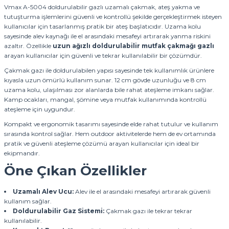
Vmax A-5004 doldurulabilir gazlı uzamalı çakmak, ateş yakma ve
tutuşturma işlemlerini güvenli ve kontrollü şekilde gerçekleştirmek isteyen
kullanıcılar için tasarlanmış pratik bir ateş başlatıcıdır. Uzama kolu
sayesinde alev kaynağı ile el arasındaki mesafeyi artırarak yanma riskini
azaltır. Özellikle
uzun ağızlı doldurulabilir mutfak çakmağı gazlı
arayan kullanıcılar için güvenli ve tekrar kullanılabilir bir çözümdür.
Çakmak gazı ile doldurulabilen yapısı sayesinde tek kullanımlık ürünlere
kıyasla uzun ömürlü kullanım sunar. 12 cm gövde uzunluğu ve 8 cm
uzama kolu, ulaşılması zor alanlarda bile rahat ateşleme imkanı sağlar.
Kamp ocakları, mangal, şömine veya mutfak kullanımında kontrollü
ateşleme için uygundur.
Kompakt ve ergonomik tasarımı sayesinde elde rahat tutulur ve kullanım
sırasında kontrol sağlar. Hem outdoor aktivitelerde hem de ev ortamında
pratik ve güvenli ateşleme çözümü arayan kullanıcılar için ideal bir
ekipmandır.
Öne Çıkan Özellikler
Uzamalı Alev Ucu:
Alev ile el arasındaki mesafeyi artırarak güvenli
kullanım sağlar.
Doldurulabilir Gaz Sistemi:
Çakmak gazı ile tekrar tekrar
kullanılabilir.