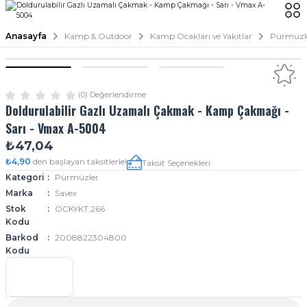
Anasayfa
Kamp & Outdoor
Kamp Ocakları ve Yakıtlar
Pürmüzl
(0) Değerlendirme
Doldurulabilir Gazlı Uzamalı Çakmak - Kamp Çakmağı -
Sarı - Vmax A-5004
₺47,04
₺4,90
den başlayan taksitlerle!
Taksit Seçenekleri
Kategori
Pürmüzler
Marka
Savex
Stok
OCKYKT.266
Kodu
Barkod
2008822304800
Kodu