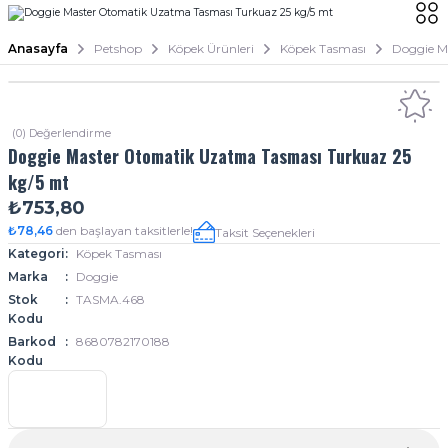
Anasayfa
Petshop
Köpek Ürünleri
Köpek Tasması
Doggie M
(0) Değerlendirme
Doggie Master Otomatik Uzatma Tasması Turkuaz 25
kg/5 mt
₺753,80
₺78,46
den başlayan taksitlerle!
Taksit Seçenekleri
Kategori
Köpek Tasması
Marka
Doggie
Stok
TASMA.468
Kodu
Barkod
8680782170188
Kodu