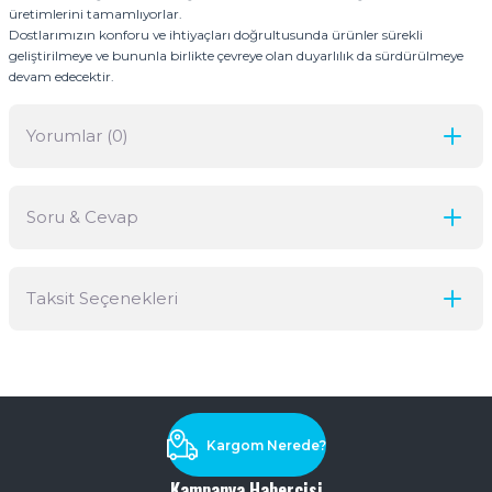
üretimlerini tamamlıyorlar.
Dostlarımızın konforu ve ihtiyaçları doğrultusunda ürünler sürekli
geliştirilmeye ve bununla birlikte çevreye olan duyarlılık da sürdürülmeye
devam edecektir.
Yorumlar (0)
Soru & Cevap
Bu ürüne ilk yorumu siz yapın!
Taksit Seçenekleri
Yorum Yaz
Ürün hakkında henüz soru sorulmamış.
Soru Sor
Kargom Nerede?
Kampanya Habercisi