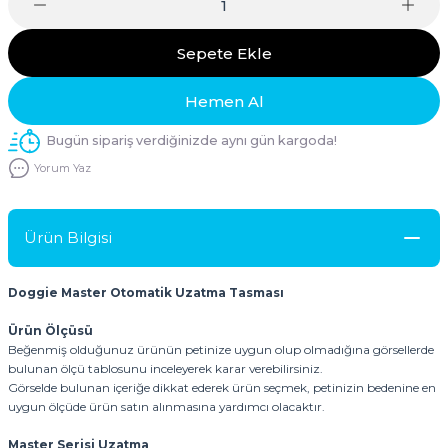
Sepete Ekle
Hemen Al
Bugün sipariş verdiğinizde aynı gün kargoda!
Yorum Yaz
Ürün Bilgisi
Doggie Master Otomatik Uzatma Tasması
Ürün Ölçüsü
Beğenmiş olduğunuz ürünün petinize uygun olup olmadığına görsellerde
bulunan ölçü tablosunu inceleyerek karar verebilirsiniz.
Görselde bulunan içeriğe dikkat ederek ürün seçmek, petinizin bedenine en
uygun ölçüde ürün satın alınmasına yardımcı olacaktır.
Master Serisi Uzatma