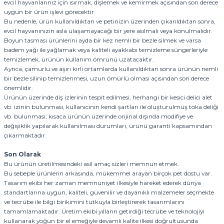
evcil hayvanlarınız için ısırmak, dişlemek ve kemirmek açısından son derece
uygun bir ürün işlevi görecektir.
Bu nedenle, ürün kullanıldıktan ve petinizin üzerinden çıkarıldıktan sonra,
evcil hayvanınızın asla ulaşamayacağı bir yere asılmalı veya konulmalıdır.
Boyun tasması ürünlerini ayda bir kez nemli bir bezle silmek ve varsa
badem yağı ile yağlamak veya kaliteli ayakkabı temizleme süngerleriyle
temizlemek, ürünün kullanım ömrünü uzatacaktır.
Ayrıca, çamurlu ve aşırı kirli ortamlarda kullanıldıktan sonra ürünün nemli
bir bezle silinip temizlenmesi, uzun ömürlü olması açısından son derece
önemlidir.
Ürünün üzerinde diş izlerinin tespit edilmesi, herhangi bir kesici delici alet
vb. izinin bulunması, kullanıcının kendi şartları ile oluşturulmuş toka deliği
vb. bulunması; kısaca ürünün üzerinde orijinal dışında modifiye ve
değişiklik yapılarak kullanılması durumları, ürünü garanti kapsamından
çıkarmaktadır.
Son Olarak
Bu ürünün üretilmesindeki asil amaç sizleri memnun etmek.
Bu sebeple ürünlerin arkasında, mükemmel arayan birçok pet dostu var.
Tasarım ekibi her zaman memnuniyet ilkesiyle hareket ederek dünya
standartlarına uygun, kaliteli, güvenilir ve dayanıklı malzemeler seçmekte
ve tecrübe ile bilgi birikimini tutkuyla birleştirerek tasarımlarını
tamamlamaktadır. Üretim ekibi yılların getirdiği tecrübe ve teknolojiyi
kullanarak yoğun bir el emeğiyle devamlı kalite ilkesi doğrultusunda