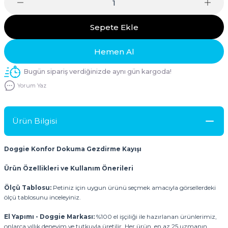
Sepete Ekle
Hemen Al
Bugün sipariş verdiğinizde aynı gün kargoda!
Yorum Yaz
Ürün Bilgisi
Doggie Konfor Dokuma Gezdirme Kayışı
Ürün Özellikleri ve Kullanım Önerileri
Ölçü Tablosu:
Petiniz için uygun ürünü seçmek amacıyla görsellerdeki
ölçü tablosunu inceleyiniz.
El Yapımı - Doggie Markası:
%100 el işçiliği ile hazırlanan ürünlerimiz,
onlarca yıllık deneyim ve tutkuyla üretilir. Her ürün, en az 25 uzmanın