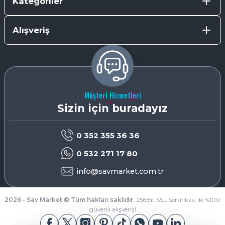
Kategoriler
Alışveriş
Müşteri Hizmetleri
Sizin için buradayız
0 352 355 36 36
0 532 271 17 80
info@savmarket.com.tr
2026 - Sav Market © Tüm hakları saklıdır.
256Bit SSL Sertifikası ile %100
güvenli alışveriş!