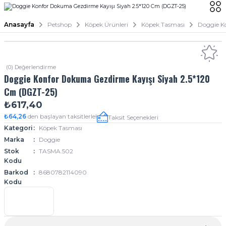
Anasayfa
Petshop
Köpek Ürünleri
Köpek Tasması
Doggie K
(0) Değerlendirme
Doggie Konfor Dokuma Gezdirme Kayışı Siyah 2.5*120
Cm (DGZT-25)
₺617,40
₺64,26
den başlayan taksitlerle!
Taksit Seçenekleri
Kategori
Köpek Tasması
Marka
Doggie
Stok
TASMA.502
Kodu
Barkod
8680782114090
Kodu