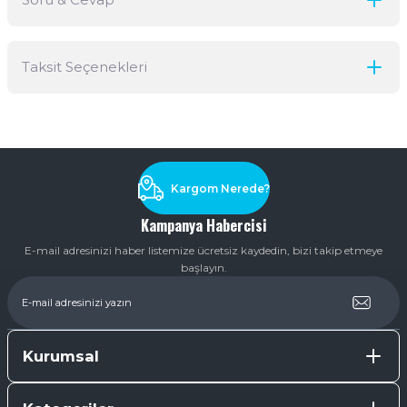
Bu ürüne ilk yorumu siz yapın!
Taksit Seçenekleri
Yorum Yaz
Ürün hakkında henüz soru sorulmamış.
Soru Sor
Kargom Nerede?
Kampanya Habercisi
E-mail adresinizi haber listemize ücretsiz kaydedin, bizi takip etmeye
başlayın.
Kurumsal