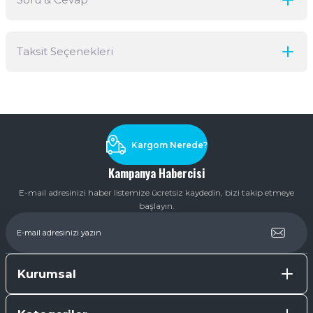
Bu ürüne ilk yorumu siz yapın!
Taksit Seçenekleri
Yorum Yaz
Ürün hakkında henüz soru sorulmamış.
Soru Sor
Kargom Nerede?
Kampanya Habercisi
E-mail adresinizi haber listemize ücretsiz kaydedin, bizi takip etmeye
başlayın.
Kurumsal