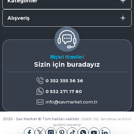
Kategoriler
Alışveriş
Müşteri Hizmetleri
Sizin için buradayız
0 352 355 36 36
0 532 271 17 80
info@savmarket.com.tr
2026 - Sav Market © Tüm hakları saklıdır.
256Bit SSL Sertifikası ile %100
güvenli alışveriş!