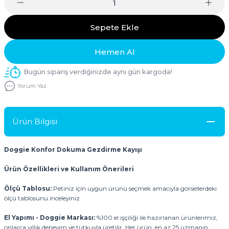
Sepete Ekle
Hemen Al
Bugün sipariş verdiğinizde aynı gün kargoda!
Yorum Yaz
Ürün Bilgisi
Doggie Konfor Dokuma Gezdirme Kayışı
Ürün Özellikleri ve Kullanım Önerileri
Ölçü Tablosu:
Petiniz için uygun ürünü seçmek amacıyla görsellerdeki
ölçü tablosunu inceleyiniz.
El Yapımı - Doggie Markası:
%100 el işçiliği ile hazırlanan ürünlerimiz,
onlarca yıllık deneyim ve tutkuyla üretilir. Her ürün, en az 25 uzmanın