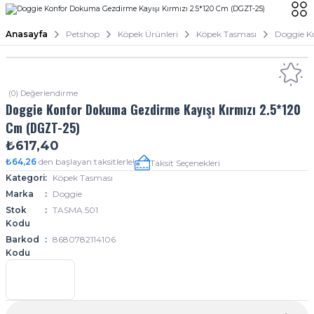
Anasayfa
Petshop
Köpek Ürünleri
Köpek Tasması
Doggie K
(0) Değerlendirme
Doggie Konfor Dokuma Gezdirme Kayışı Kırmızı 2.5*120
Cm (DGZT-25)
₺617,40
₺64,26
den başlayan taksitlerle!
Taksit Seçenekleri
Kategori
Köpek Tasması
Marka
Doggie
Stok
TASMA.501
Kodu
Barkod
8680782114106
Kodu