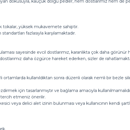
n dokusuyla, kauçuk dolgu pedler, hem dostlarımız hem de pet s
ik tokalar, yüksek mukavemete sahiptir.
 standartları fazlasıyla karşılamaktadır.
laması sayesinde evcil dostlarımız, karanlıkta çok daha görünür 
dostlarımız daha özgürce hareket ederken, sizler de rahatlamakta
 ortamlarda kullanıldıktan sonra düzenli olarak nemli bir bezle sil
zdirmek için tasarlanmıştır ve bağlama amacıyla kullanılmamalıdı
tercih etmeniz önerilir.
esici veya delici alet izinin bulunması veya kullanıcının kendi şartl
ek.