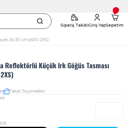
Sipariş Takibi
Giriş Yap
Sepetim
Siyah 26-30 cm(ARG-2XS)
a Reflektörlü Küçük Irk Göğüs Tasması
-2XS)
e!
Taksit Seçenekleri
ası
519