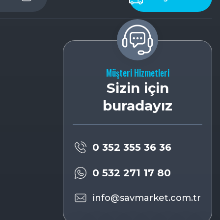
Müşteri Hizmetleri
Sizin için
buradayız
0 352 355 36 36
0 532 271 17 80
info@savmarket.com.tr