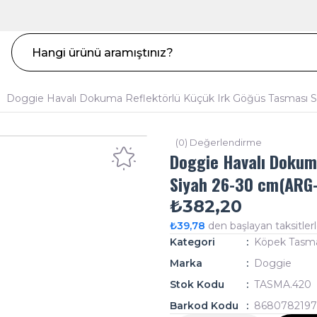
Doggie Havalı Dokuma Reflektörlü Küçük Irk Göğüs Tasması 
(0) Değerlendirme
Doggie Havalı Dokum
Siyah 26-30 cm(ARG
₺382,20
₺39,78
den başlayan taksitlerl
Kategori
Köpek Tasm
Marka
Doggie
Stok Kodu
TASMA.420
Barkod Kodu
8680782197