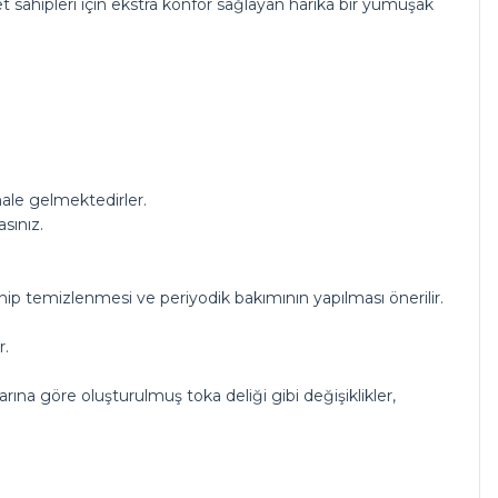
ahipleri için ekstra konfor sağlayan harika bir yumuşak
hale gelmektedirler.
sınız.
inip temizlenmesi ve periyodik bakımının yapılması önerilir.
r.
arına göre oluşturulmuş toka deliği gibi değişiklikler,