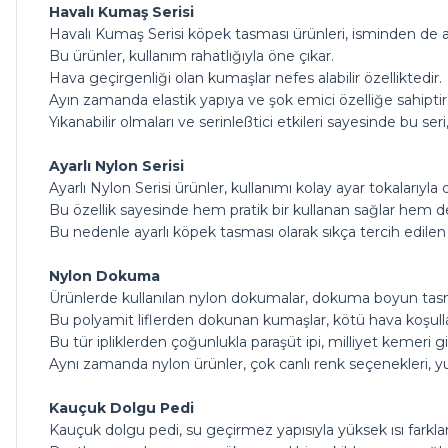
Havalı Kumaş Serisi
Havalı Kumaş Serisi köpek tasması ürünleri, isminden de an
Bu ürünler, kullanım rahatlığıyla öne çıkar.
Hava geçirgenliği olan kumaşlar nefes alabilir özelliktedir.
Ayın zamanda elastik yapıya ve şok emici özelliğe sahiptir
Yıkanabilir olmaları ve serinleßtici etkileri sayesinde bu seri,
Ayarlı Nylon Serisi
Ayarlı Nylon Serisi ürünler, kullanımı kolay ayar tokalarıyla 
Bu özellik sayesinde hem pratik bir kullanan sağlar hem de
Bu nedenle ayarlı köpek tasması olarak sıkça tercih edilen
Nylon Dokuma
Ürünlerde kullanılan nylon dokumalar, dokuma boyun tasması 
Bu polyamit liflerden dokunan kumaşlar, kötü hava koşulları
Bu tür ipliklerden çoğunlukla paraşüt ipi, milliyet kemeri 
Aynı zamanda nylon ürünler, çok canlı renk seçenekleri, y
Kauçuk Dolgu Pedi
Kauçuk dolgu pedi, su geçirmez yapısıyla yüksek ısı farkla