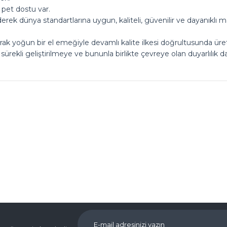
pet dostu var.
ek dünya standartlarına uygun, kaliteli, güvenilir ve dayanıklı m
narak yoğun bir el emeğiyle devamlı kalite ilkesi doğrultusunda üre
 sürekli geliştirilmeye ve bununla birlikte çevreye olan duyarlılı
Ürün hakkında henüz soru sorulmamış.
Bu ürüne ilk yorumu siz yapın!
Yorum Yaz
Soru Sor