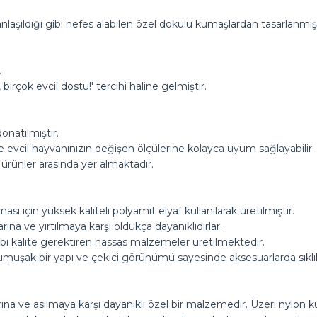
laşıldığı gibi nefes alabilen özel dokulu kumaşlardan tasarlanmışt
.
 birçok evcil dostu!' tercihi haline gelmiştir.
donatılmıştır.
 evcil hayvanınızın değişen ölçülerine kolayca uyum sağlayabilir.
 ürünler arasında yer almaktadır.
için yüksek kaliteli polyamit elyaf kullanılarak üretilmiştir.
na ve yırtılmaya karşı oldukça dayanıklıdırlar.
gibi kalite gerektiren hassas malzemeler üretilmektedir.
umuşak bir yapı ve çekici görünümü sayesinde aksesuarlarda sıklık
rına ve asılmaya karşı dayanıklı özel bir malzemedir. Üzeri nylon 