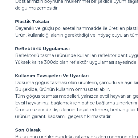
Dostlarımızın boynuna mükemmel bir şekilde uyum sağlaya
dolgu malzemesidir.
Plastik Tokalar
Dayanıklı ve güçlü poliasetal hammadde ile üretilen plast
Ürün, kullanıldığı alanın gerektirdiği ve ihtiyaç duyulan tüm
Reflektörlü Uygulaması
Reflektörlü tasma ürününde kullanılan reflektör bant uygu
Yüksek kalite 300dc olan reflektör uygulaması sayesinde 
Kullanım Tavsiyeleri Ve Uyarıları
Dokuma göğüs tasması olan ürünlerin, çamurlu ve aşırı kirli
Bu şekilde, ürünün kullanım ömrü uzatılabilir.
Tüm göğüs tasması modelleri, yalnızca evcil hayvanları ge
Evcil hayvanınızı bağlamak için bahçe bağlama zincirlerini 
Ürünün üzerinde diş izlerinin tespit edilmesi, herhangi bir k
ürünün garanti kapsamlı geçersiz kılmaktadır.
Son Olarak
Bu ürünün üretilmesindeki asil amaç sizleri memnun etm