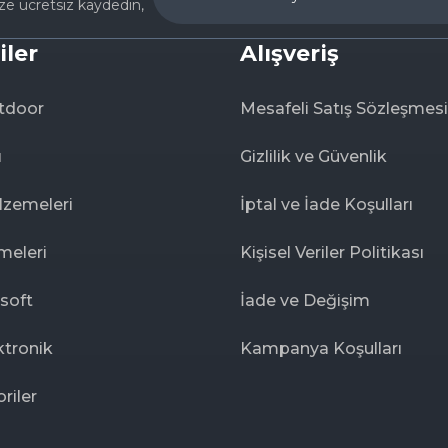
ize ücretsiz kaydedin,
iler
Alışveriş
tdoor
Mesafeli Satış Sözleşmesi
ı
Gizlilik ve Güvenlik
lzemeleri
İptal ve İade Koşulları
meleri
Kişisel Veriler Politikası
rsoft
İade ve Değişim
ktronik
Kampanya Koşulları
riler