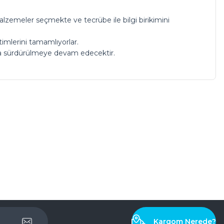
alzemeler seçmekte ve tecrübe ile bilgi birikimini
timlerini tamamlıyorlar.
k da sürdürülmeye devam edecektir.
Kargom Nerede?