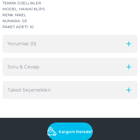
TEKNİK ÖZELLİKLER
MODEL: HAWAİ KLİPS
RENK: NİKEL
NUMARA: 03
PAKET ADETİ: 10
Yorumlar (0)
Soru & Cevap
Bu ürüne ilk yorumu siz yapın!
Taksit Seçenekleri
Yorum Yaz
Ürün hakkında henüz soru sorulmamış.
Soru Sor
Kargom Nerede?