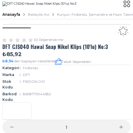
Anasayfa
Balıkçılık Avı
Kurşun, Fırdöndü, Şamandıra ve Hazır Takı
(0) Değerlendirme
DFT CJS040 Hawai Snap Nikel Klips (10'lu) No:3
₺85,92
₺8,94
den başlayan taksitlerle!
Taksit Seçenekleri
Kategori
Fırdöndü
Marka
DFT
Stok
FIRDON.001
Kodu
Barkod
8698779944582
Kodu