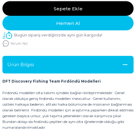
Sepete Ekle
Hemen Al
Bugün sipariş verdiğinizde aynı gün kargoda!
Yorum Yaz
Ürün Bilgisi
DFT Discovery Fishing Team Fırdöndü Modelleri
Fırdöndü modelleri olta takımı içindeki bağları birleştirmektedir. Genel
olarak oldukça geniş fırdöndü modelleri mevcuttur. Genel kullanımı,
üstteki halkaya bedenin, alttaki halka bölümüne de misinanın bağlanması
olarak belirlenir. Fırdöndü modelleri için araştırma yaparken dikkat edilmesi
gereken başlıca unsur, yük taşıma yetenekleri olarak karşımıza çıkar.
Bundan dolayı da fırdöndü çeşitleri de aynı olta iğnelerinde olduğu gibi
numaralandırılmaktadır.