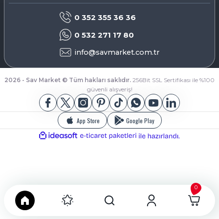
0 352 355 36 36
0 532 271 17 80
info@savmarket.com.tr
2026 - Sav Market © Tüm hakları saklıdır.
256Bit SSL Sertifikası ile %100
güvenli alışveriş!
App Store
Google Play
ideasoft
ile
e-
hazırlandı.
ticaret
paketleri
0