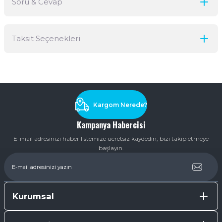
Soru & Cevap
Bu ürüne ilk yorumu siz yapın!
Taksit Seçenekleri
Yorum Yaz
Ürün hakkında henüz soru sorulmamış.
Soru Sor
Kargom Nerede?
Kampanya Habercisi
E-mail adresinizi haber listemize ücretsiz kaydedin, bizi takip etmeye
başlayın.
Kurumsal