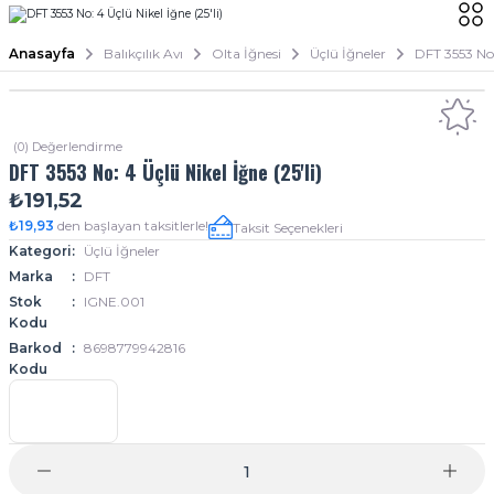
Anasayfa
Balıkçılık Avı
Olta İğnesi
Üçlü İğneler
DFT 3553 No: 
(0) Değerlendirme
DFT 3553 No: 4 Üçlü Nikel İğne (25'li)
₺191,52
₺19,93
den başlayan taksitlerle!
Taksit Seçenekleri
Kategori
Üçlü İğneler
Marka
DFT
Stok
IGNE.001
Kodu
Barkod
8698779942816
Kodu