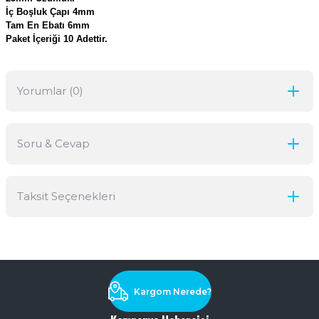
İç Boşluk Çapı 4mm
Tam En Ebatı 6mm
Paket İçeriği 10 Adettir.
Yorumlar (0)
Soru & Cevap
Bu ürüne ilk yorumu siz yapın!
Taksit Seçenekleri
Yorum Yaz
Ürün hakkında henüz soru sorulmamış.
Soru Sor
Kargom Nerede?