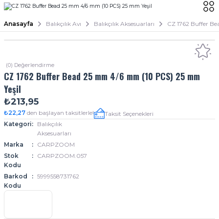
Anasayfa
Balıkçılık Avı
Balıkçılık Aksesuarları
CZ 1762 Buffer B
(0) Değerlendirme
CZ 1762 Buffer Bead 25 mm 4/6 mm (10 PCS) 25 mm
Yeşil
₺213,95
₺22,27
den başlayan taksitlerle!
Taksit Seçenekleri
Kategori
Balıkçılık
Aksesuarları
Marka
CARPZOOM
Stok
CARPZOOM.057
Kodu
Barkod
5999558731762
Kodu