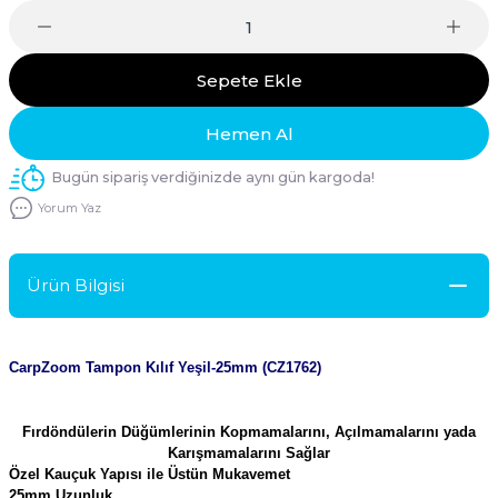
Sepete Ekle
Hemen Al
Bugün sipariş verdiğinizde aynı gün kargoda!
Yorum Yaz
Ürün Bilgisi
CarpZoom Tampon Kılıf Yeşil-25mm (CZ1762)
Fırdöndülerin Düğümlerinin Kopmamalarını, Açılmamalarını yada
Karışmamalarını Sağlar
Özel Kauçuk Yapısı ile Üstün Mukavemet
25mm Uzunluk.