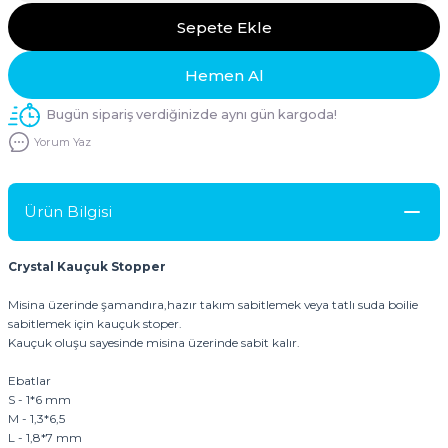
Sepete Ekle
Hemen Al
Bugün sipariş verdiğinizde aynı gün kargoda!
Yorum Yaz
Ürün Bilgisi
Crystal Kauçuk Stopper
Misina üzerinde şamandıra,hazır takım sabitlemek veya tatlı suda boilie
sabitlemek için kauçuk stoper.
Kauçuk oluşu sayesinde misina üzerinde sabit kalır.
Ebatlar
S - 1*6 mm
M - 1,3*6,5
L - 1,8*7 mm