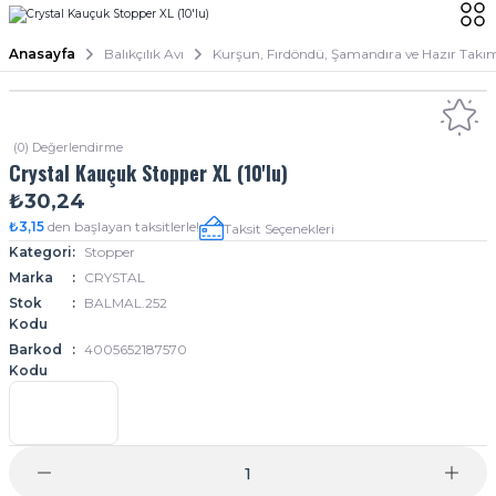
Anasayfa
Balıkçılık Avı
Kurşun, Fırdöndü, Şamandıra ve Hazır Takı
(0) Değerlendirme
Crystal Kauçuk Stopper XL (10'lu)
₺30,24
₺3,15
den başlayan taksitlerle!
Taksit Seçenekleri
Kategori
Stopper
Marka
CRYSTAL
Stok
BALMAL.252
Kodu
Barkod
4005652187570
Kodu