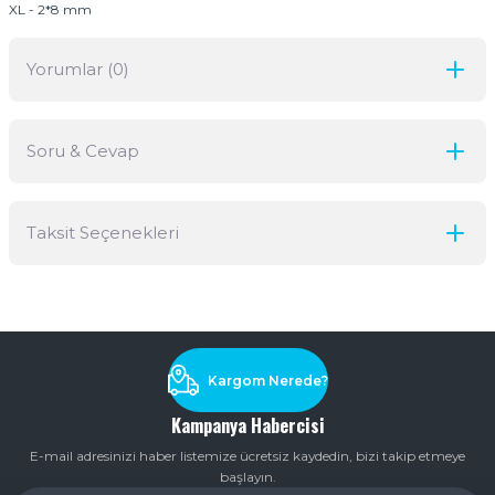
XL - 2*8 mm
Yorumlar (0)
Soru & Cevap
Bu ürüne ilk yorumu siz yapın!
Taksit Seçenekleri
Yorum Yaz
Ürün hakkında henüz soru sorulmamış.
Soru Sor
Kargom Nerede?
Kampanya Habercisi
E-mail adresinizi haber listemize ücretsiz kaydedin, bizi takip etmeye
başlayın.