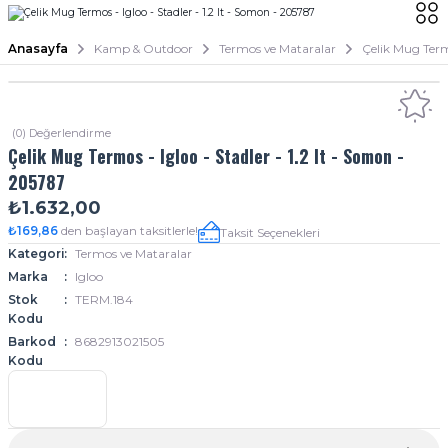
Anasayfa
Kamp & Outdoor
Termos ve Mataralar
Çelik Mug Termo
(0) Değerlendirme
Çelik Mug Termos - Igloo - Stadler - 1.2 lt - Somon -
205787
₺1.632,00
₺169,86
den başlayan taksitlerle!
Taksit Seçenekleri
Kategori
Termos ve Mataralar
Marka
Igloo
Stok
TERM.184
Kodu
Barkod
8682913021505
Kodu