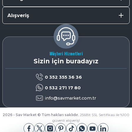
Alışveriş
Müşteri Hizmetleri
Sizin için buradayız
0 352 355 36 36
0 532 271 17 80
info@savmarket.com.tr
2026 - Sav Market © Tüm hakları saklıdır.
256Bit SSL Sertifikası ile %100
güvenli alışveriş!