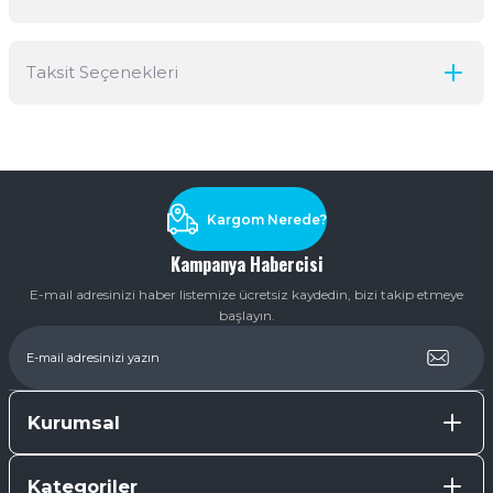
Bu ürüne ilk yorumu siz yapın!
Taksit Seçenekleri
Yorum Yaz
Ürün hakkında henüz soru sorulmamış.
Soru Sor
Kargom Nerede?
Kampanya Habercisi
E-mail adresinizi haber listemize ücretsiz kaydedin, bizi takip etmeye
başlayın.
Kurumsal
Kategoriler