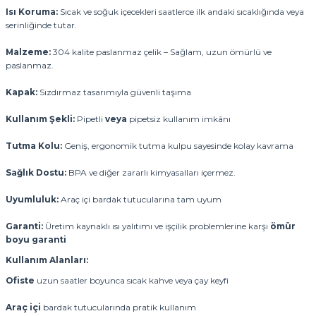
Isı Koruma:
Sıcak ve soğuk içecekleri saatlerce ilk andaki sıcaklığında veya
serinliğinde tutar.
Malzeme:
304 kalite paslanmaz çelik – Sağlam, uzun ömürlü ve
paslanmaz.
Kapak:
Sızdırmaz tasarımıyla güvenli taşıma
Kullanım Şekli:
Pipetli
veya
pipetsiz kullanım imkânı
Tutma Kolu:
Geniş, ergonomik tutma kulpu sayesinde kolay kavrama
Sağlık Dostu:
BPA ve diğer zararlı kimyasalları içermez.
Uyumluluk:
Araç içi bardak tutucularına tam uyum
Garanti:
Üretim kaynaklı ısı yalıtımı ve işçilik problemlerine karşı
ömür
boyu garanti
Kullanım Alanları:
Ofiste
uzun saatler boyunca sıcak kahve veya çay keyfi
Araç içi
bardak tutucularında pratik kullanım