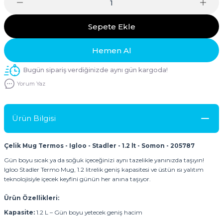
Sepete Ekle
Hemen Al
Bugün sipariş verdiğinizde aynı gün kargoda!
Yorum Yaz
Ürün Bilgisi
Çelik Mug Termos - Igloo - Stadler - 1.2 lt - Somon - 205787
Gün boyu sıcak ya da soğuk içeceğinizi aynı tazelikle yanınızda taşıyın!
Igloo Stadler Termo Mug, 1.2 litrelik geniş kapasitesi ve üstün ısı yalıtım
teknolojisiyle içecek keyfini günün her anına taşıyor.
Ürün Özellikleri:
Kapasite:
1.2 L – Gün boyu yetecek geniş hacim