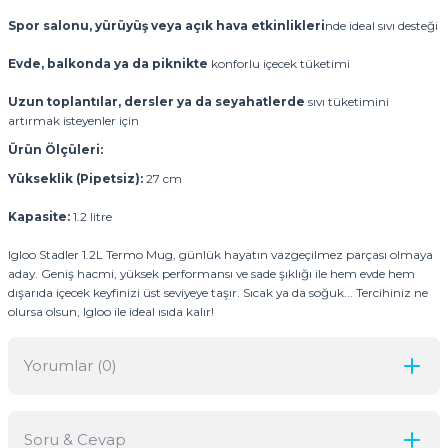
Spor salonu, yürüyüş veya açık hava etkinlikleri
nde ideal sıvı desteği
Evde, balkonda ya da piknikte
konforlu içecek tüketimi
Uzun toplantılar, dersler ya da seyahatlerde
sıvı tüketimini
artırmak isteyenler için
Ürün Ölçüleri:
Yükseklik (Pipetsiz):
27 cm
Kapasite:
1.2 litre
Igloo Stadler 1.2L Termo Mug, günlük hayatın vazgeçilmez parçası olmaya
aday. Geniş hacmi, yüksek performansı ve sade şıklığı ile hem evde hem
dışarıda içecek keyfinizi üst seviyeye taşır. Sıcak ya da soğuk... Tercihiniz ne
olursa olsun, Igloo ile ideal ısıda kalır!
Yorumlar (0)
Soru & Cevap