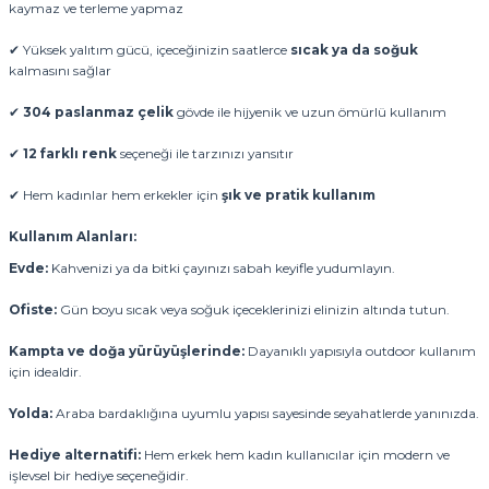
kaymaz ve terleme yapmaz
✔ Yüksek yalıtım gücü, içeceğinizin saatlerce
sıcak ya da soğuk
kalmasını sağlar
✔
304 paslanmaz çelik
gövde ile hijyenik ve uzun ömürlü kullanım
✔
12 farklı renk
seçeneği ile tarzınızı yansıtır
✔ Hem kadınlar hem erkekler için
şık ve pratik kullanım
Kullanım Alanları:
Evde:
Kahvenizi ya da bitki çayınızı sabah keyifle yudumlayın.
Ofiste:
Gün boyu sıcak veya soğuk içeceklerinizi elinizin altında tutun.
Kampta ve doğa yürüyüşlerinde:
Dayanıklı yapısıyla outdoor kullanım
için idealdir.
Yolda:
Araba bardaklığına uyumlu yapısı sayesinde seyahatlerde yanınızda.
Hediye alternatifi:
Hem erkek hem kadın kullanıcılar için modern ve
işlevsel bir hediye seçeneğidir.