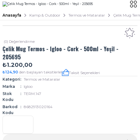
Anasayfa
Kamp & Outdoor
Termos ve Mataralar
Çelik Mug Termo
(0) Değerlendirme
Çelik Mug Termos - Igloo - Cork - 500ml - Yeşil -
205695
₺1.200,00
₺124,90
den başlayan taksitlerle!
Taksit Seçenekleri
Kategori
Termos ve Mataralar
Marka
Igloo
Stok
TERM.147
Kodu
Barkod
8682913020164
Kodu