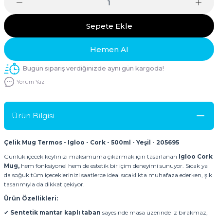
Sepete Ekle
Hemen Al
Bugün sipariş verdiğinizde aynı gün kargoda!
Yorum Yaz
Ürün Bilgisi
Çelik Mug Termos - Igloo - Cork - 500ml - Yeşil - 205695
Günlük içecek keyfinizi maksimuma çıkarmak için tasarlanan
Igloo Cork
Mug,
hem fonksiyonel hem de estetik bir içim deneyimi sunuyor. Sıcak ya
da soğuk tüm içeceklerinizi saatlerce ideal sıcaklıkta muhafaza ederken, şık
tasarımıyla da dikkat çekiyor.
Ürün Özellikleri:
✔
Sentetik mantar kaplı taban
sayesinde masa üzerinde iz bırakmaz,