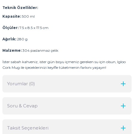
Teknik Özellikler:
Kapasite:
500 ml
Ölçüler:
7.5 x 8.5 x 17.5 cm
Ağırlık:
280 g
Malzeme:
304 paslanmaz çelik
İster sabah kahveniz, ister gün boyu içmeniz gereken su için olsun, Igloo
Cork Mug ile içeceklerinizi keyifle tüketmenin farkını yaşayın!
Yorumlar (0)
Soru & Cevap
Bu ürüne ilk yorumu siz yapın!
Taksit Seçenekleri
Yorum Yaz
Ürün hakkında henüz soru sorulmamış.