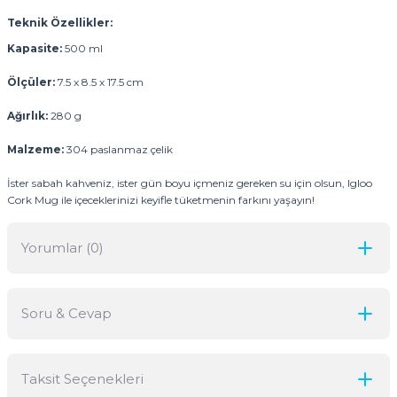
Teknik Özellikler:
Kapasite:
500 ml
Ölçüler:
7.5 x 8.5 x 17.5 cm
Ağırlık:
280 g
Malzeme:
304 paslanmaz çelik
İster sabah kahveniz, ister gün boyu içmeniz gereken su için olsun, Igloo
Cork Mug ile içeceklerinizi keyifle tüketmenin farkını yaşayın!
Yorumlar (0)
Soru & Cevap
Bu ürüne ilk yorumu siz yapın!
Taksit Seçenekleri
Yorum Yaz
Ürün hakkında henüz soru sorulmamış.