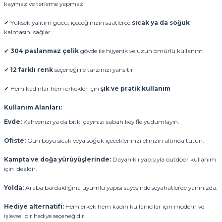
kaymaz ve terleme yapmaz
✔ Yüksek yalıtım gücü, içeceğinizin saatlerce
sıcak ya da soğuk
kalmasını sağlar
✔
304 paslanmaz çelik
gövde ile hijyenik ve uzun ömürlü kullanım
✔
12 farklı renk
seçeneği ile tarzınızı yansıtır
✔ Hem kadınlar hem erkekler için
şık ve pratik kullanım
Kullanım Alanları:
Evde:
Kahvenizi ya da bitki çayınızı sabah keyifle yudumlayın.
Ofiste:
Gün boyu sıcak veya soğuk içeceklerinizi elinizin altında tutun.
Kampta ve doğa yürüyüşlerinde:
Dayanıklı yapısıyla outdoor kullanım
için idealdir.
Yolda:
Araba bardaklığına uyumlu yapısı sayesinde seyahatlerde yanınızda.
Hediye alternatifi:
Hem erkek hem kadın kullanıcılar için modern ve
işlevsel bir hediye seçeneğidir.