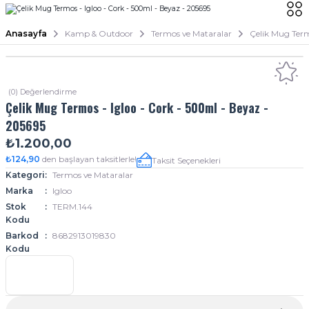
Anasayfa
Kamp & Outdoor
Termos ve Mataralar
Çelik Mug Term
(0) Değerlendirme
Çelik Mug Termos - Igloo - Cork - 500ml - Beyaz -
205695
₺1.200,00
₺124,90
den başlayan taksitlerle!
Taksit Seçenekleri
Kategori
Termos ve Mataralar
Marka
Igloo
Stok
TERM.144
Kodu
Barkod
8682913019830
Kodu