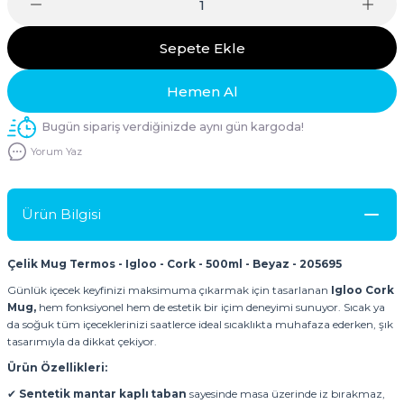
Sepete Ekle
Hemen Al
Bugün sipariş verdiğinizde aynı gün kargoda!
Yorum Yaz
Ürün Bilgisi
Çelik Mug Termos - Igloo - Cork - 500ml - Beyaz - 205695
Günlük içecek keyfinizi maksimuma çıkarmak için tasarlanan
Igloo Cork
Mug,
hem fonksiyonel hem de estetik bir içim deneyimi sunuyor. Sıcak ya
da soğuk tüm içeceklerinizi saatlerce ideal sıcaklıkta muhafaza ederken, şık
tasarımıyla da dikkat çekiyor.
Ürün Özellikleri:
✔
Sentetik mantar kaplı taban
sayesinde masa üzerinde iz bırakmaz,