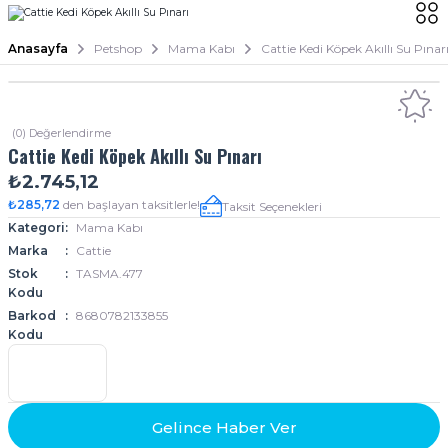
Anasayfa
Petshop
Mama Kabı
Cattie Kedi Köpek Akıllı Su Pınar
(0) Değerlendirme
Cattie Kedi Köpek Akıllı Su Pınarı
₺2.745,12
₺285,72
den başlayan taksitlerle!
Taksit Seçenekleri
Kategori
Mama Kabı
Marka
Cattie
Stok
TASMA.477
Kodu
Barkod
8680782133855
Kodu
Gelince Haber Ver