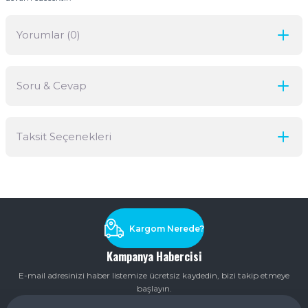
Yorumlar (0)
Soru & Cevap
Bu ürüne ilk yorumu siz yapın!
Taksit Seçenekleri
Yorum Yaz
Ürün hakkında henüz soru sorulmamış.
Soru Sor
Kargom Nerede?
Kampanya Habercisi
E-mail adresinizi haber listemize ücretsiz kaydedin, bizi takip etmeye
başlayın.