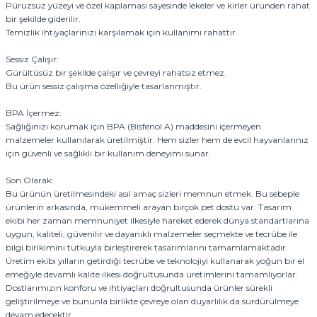
Pürüzsüz yüzeyi ve özel kaplaması sayesinde lekeler ve kirler üründen rahat
bir şekilde giderilir.
Temizlik ihtiyaçlarınızı karşılamak için kullanımı rahattır.
Sessiz Çalışır:
Gürültüsüz bir şekilde çalışır ve çevreyi rahatsız etmez.
Bu ürün sessiz çalışma özelliğiyle tasarlanmıştır.
BPA İçermez:
Sağlığınızı korumak için BPA (Bisfenol A) maddesini içermeyen
malzemeler kullanılarak üretilmiştir. Hem sizler hem de evcil hayvanlarınız
için güvenli ve sağlıklı bir kullanım deneyimi sunar.
Son Olarak:
Bu ürünün üretilmesindeki asıl amaç sizleri memnun etmek. Bu sebeple
ürünlerin arkasında, mükemmeli arayan birçok pet dostu var. Tasarım
ekibi her zaman memnuniyet ilkesiyle hareket ederek dünya standartlarına
uygun, kaliteli, güvenilir ve dayanıklı malzemeler seçmekte ve tecrübe ile
bilgi birikimini tutkuyla birleştirerek tasarımlarını tamamlamaktadır.
Üretim ekibi yılların getirdiği tecrübe ve teknolojiyi kullanarak yoğun bir el
emeğiyle devamlı kalite ilkesi doğrultusunda üretimlerini tamamlıyorlar.
Dostlarımızın konforu ve ihtiyaçları doğrultusunda ürünler sürekli
geliştirilmeye ve bununla birlikte çevreye olan duyarlılık da sürdürülmeye
devam edecektir.