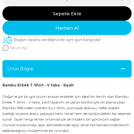
Sepete Ekle
Hemen Al
Bugün sipariş verdiğinizde aynı gün kargoda!
Yorum Yaz
Ürün Bilgisi
Bambu Erkek T-Shirt - V Yaka - Siyah
Doğal ve şık bir görünüm arayan erkekler için ideal bir tercih olan Bambu
Erkek T-Shirt - V Yaka, zarif tasarımı ve üstün konforuyla ön plana çıkar.
Bambu liflerinden üretilen bu t-shirt, yumuşak dokusu, nefes alabilir
özelliği ve çevre dostu yapısıyla hem rahat hem de sürdürülebilir bir seçenek
sunar. Siyah rengi ile her ortamda şık ve modern bir görünüm sağlar.
Günlük kullanımda, spor aktivitelerinde veya rahat kombinlerinizde tercih
edebileceğiniz mükemmel bir üründür.