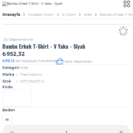
Anasayfa
Outdoor Giyim
İç Giyim
Atlet
Bambu Erkek T-Shir
(0) Değerlendirme
Bambu Erkek T-Shirt - V Yaka - Siyah
₺952,32
₺99,12
den başlayan taksitlerle!
Taksit Seçenekleri
Kategori
Atlet
Marka
Thermoform
Stok
HZTC16007-S
Kodu
Beden
M