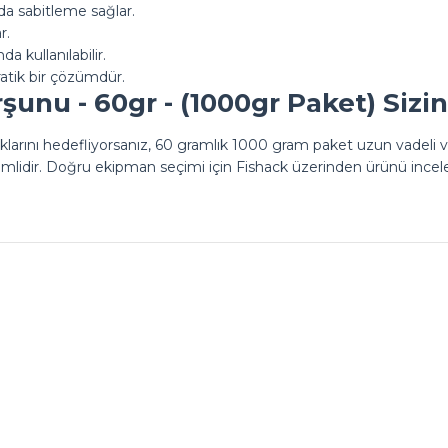
da sabitleme sağlar.
r.
a kullanılabilir.
atik bir çözümdür.
şunu - 60gr - (1000gr Paket) Siz
klarını hedefliyorsanız, 60 gramlık 1000 gram paket uzun vadeli ve
idir. Doğru ekipman seçimi için Fishack üzerinden ürünü incel
Ürün hakkında henüz soru sorulmamış.
Bu ürüne ilk yorumu siz yapın!
Yorum Yaz
Soru Sor