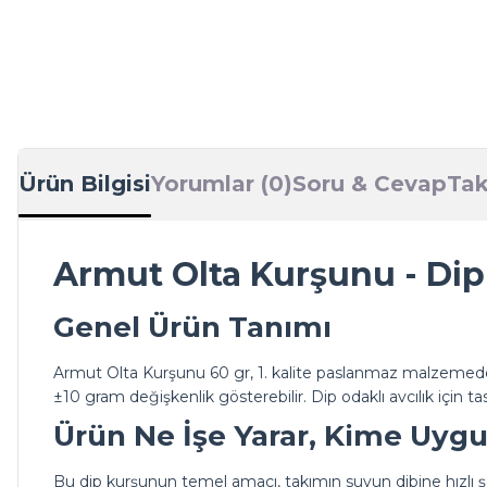
Ürün Bilgisi
Yorumlar (0)
Soru & Cevap
Tak
Armut Olta Kurşunu - Dip
Genel Ürün Tanımı
Armut Olta Kurşunu 60 gr, 1. kalite paslanmaz malzemeden
±10 gram değişkenlik gösterebilir. Dip odaklı avcılık için
Ürün Ne İşe Yarar, Kime Uyg
Bu dip kurşunun temel amacı, takımın suyun dibine hızlı şe