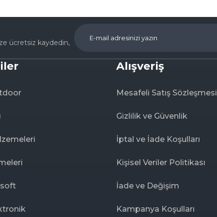
ize ücretsiz kaydedin,
iler
Alışveriş
tdoor
Mesafeli Satış Sözleşmesi
ı
Gizlilik ve Güvenlik
lzemeleri
İptal ve İade Koşulları
meleri
Kişisel Veriler Politikası
rsoft
İade ve Değişim
ktronik
Kampanya Koşulları