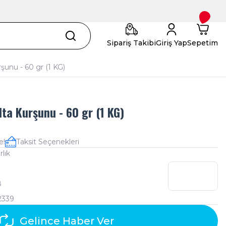
Sipariş Takibi
Giriş Yap
Sepetim
şunu - 60 gr (1 KG)
ta Kurşunu - 60 gr (1 KG)
e!
Taksit Seçenekleri
lık
8
2339
Gelince Haber Ver