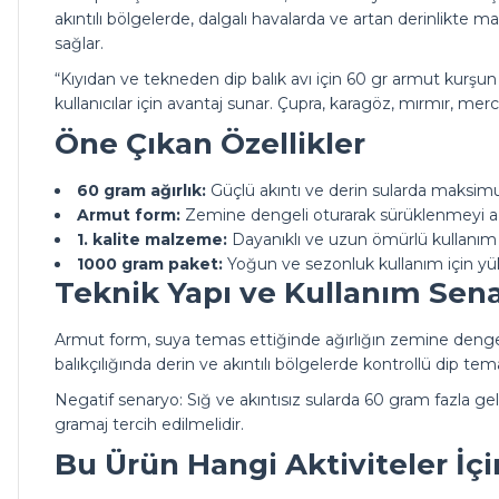
akıntılı bölgelerde, dalgalı havalarda ve artan derinlikte 
sağlar.
“Kıyıdan ve tekneden dip balık avı için 60 gr armut kurşu
kullanıcılar için avantaj sunar. Çupra, karagöz, mırmır, merc
Öne Çıkan Özellikler
60 gram ağırlık:
Güçlü akıntı ve derin sularda maksim
Armut form:
Zemine dengeli oturarak sürüklenmeyi aza
1. kalite malzeme:
Dayanıklı ve uzun ömürlü kullanım 
1000 gram paket:
Yoğun ve sezonluk kullanım için yük
Teknik Yapı ve Kullanım Sena
Armut form, suya temas ettiğinde ağırlığın zemine dengeli ş
balıkçılığında derin ve akıntılı bölgelerde kontrollü dip tem
Negatif senaryo: Sığ ve akıntısız sularda 60 gram fazla gel
gramaj tercih edilmelidir.
Bu Ürün Hangi Aktiviteler İçi