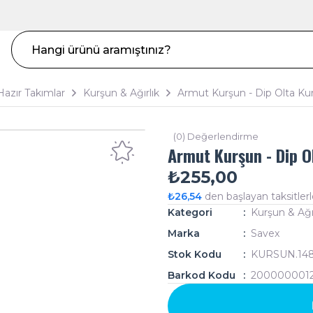
Hazır Takımlar
Kurşun & Ağırlık
Armut Kurşun - Dip Olta Kur
(0) Değerlendirme
Armut Kurşun - Dip Ol
₺255,00
₺26,54
den başlayan taksitlerl
Kategori
Kurşun & Ağır
Marka
Savex
Stok Kodu
KURSUN.14
Barkod Kodu
200000001