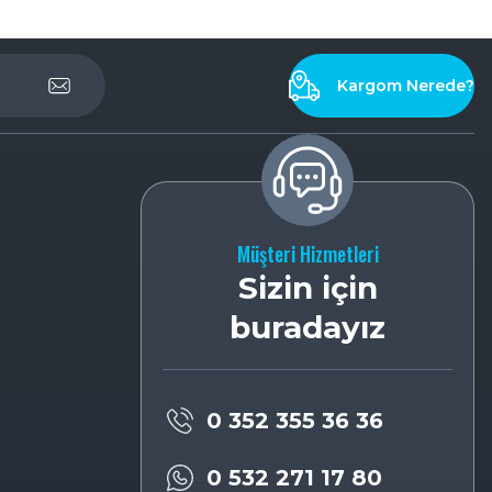
Kargom Nerede?
Müşteri Hizmetleri
Sizin için
buradayız
0 352 355 36 36
0 532 271 17 80