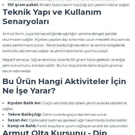
150 gram paket:
Birden fazla takım hazırlığı için yeterli miktar sağlar.
Teknik Yapı ve Kullanım
Senaryoları
Armut form, suya temas ettiğinde ağırlığın zemine dengeli şekilde
oturmasını sağlar. Kıyıdan yapılan dip avlarında uzun mesafeli atış sonrası
stabil performans sunar. Tekne balıkçılığında derin ve akıntılı bölgelerde
kontrollü dip teması sağlar ve yemli takımlarla uyumlu çalışır.
Negatif senaryo: Sığ ve akıntısız sularda 50 gram fazla gelebilir ve doğal
yem sunumunu zorlaştırabilir. Bu tür koşullarda daha düşük gramaj
tercih edilmelidir.
Bu Ürün Hangi Aktiviteler İçin
Ne İşe Yarar?
Kıyıdan Balık Avı:
Güçlü akıntıda dip odaklı yemli avlarda sabitleme
sağlar.
Tekne Balıkçılığı:
Derin sularda güçlü dip teması sunar.
Sazan Avı:
Dipte sabit kalması gereken ağır takımlarda kullanılabilir.
Kamp ve Balık:
Farklı koşullara uyum sağlayan pratik bir çözümdür.
Armut Olta Kurşunu - Dip