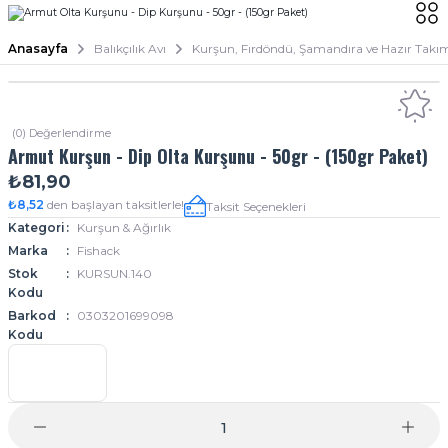
Anasayfa
Balıkçılık Avı
Kurşun, Fırdöndü, Şamandıra ve Hazır Takı
(0) Değerlendirme
Armut Kurşun - Dip Olta Kurşunu - 50gr - (150gr Paket)
₺81,90
₺8,52
den başlayan taksitlerle!
Taksit Seçenekleri
Kategori
Kurşun & Ağırlık
Marka
Fishack
Stok
KURSUN.140
Kodu
Barkod
0303201699098
Kodu