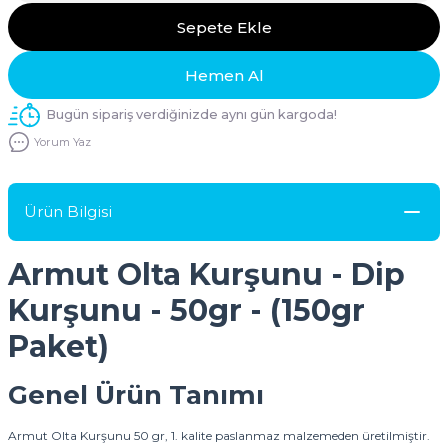
Sepete Ekle
Hemen Al
Bugün sipariş verdiğinizde aynı gün kargoda!
Yorum Yaz
Ürün Bilgisi
Armut Olta Kurşunu - Dip
Kurşunu - 50gr - (150gr
Paket)
Genel Ürün Tanımı
Armut Olta Kurşunu 50 gr, 1. kalite paslanmaz malzemeden üretilmiştir.