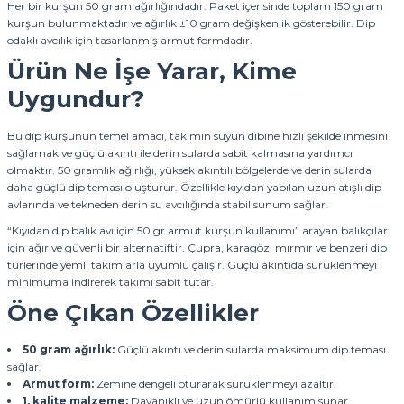
Her bir kurşun 50 gram ağırlığındadır. Paket içerisinde toplam 150 gram
kurşun bulunmaktadır ve ağırlık ±10 gram değişkenlik gösterebilir. Dip
odaklı avcılık için tasarlanmış armut formdadır.
Ürün Ne İşe Yarar, Kime
Uygundur?
Bu dip kurşunun temel amacı, takımın suyun dibine hızlı şekilde inmesini
sağlamak ve güçlü akıntı ile derin sularda sabit kalmasına yardımcı
olmaktır. 50 gramlık ağırlığı, yüksek akıntılı bölgelerde ve derin sularda
daha güçlü dip teması oluşturur. Özellikle kıyıdan yapılan uzun atışlı dip
avlarında ve tekneden derin su avcılığında stabil sunum sağlar.
“Kıyıdan dip balık avı için 50 gr armut kurşun kullanımı” arayan balıkçılar
için ağır ve güvenli bir alternatiftir. Çupra, karagöz, mırmır ve benzeri dip
türlerinde yemli takımlarla uyumlu çalışır. Güçlü akıntıda sürüklenmeyi
minimuma indirerek takımı sabit tutar.
Öne Çıkan Özellikler
50 gram ağırlık:
Güçlü akıntı ve derin sularda maksimum dip teması
sağlar.
Armut form:
Zemine dengeli oturarak sürüklenmeyi azaltır.
1. kalite malzeme:
Dayanıklı ve uzun ömürlü kullanım sunar.