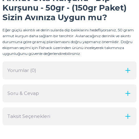
Kurşunu - 50gr - (150gr Paket)
Sizin Avınıza Uygun mu?
Eğer güçlü akıntılı ve derin sularda dip balıklarını hedefliyorsanız, 50 gram
armut kurşun daha sağlam bir tercihtir. Avlanacağınız derinlik ve akıntı
durumuna göre gramaj planlamasını doğru yapmanız önemlidir. Doğru
ekipman seçimi için Fishack üzerinden ürünü inceleyerek takımınıza
uygunluğunu güvenle değerlendirebilirsiniz.
Yorumlar (0)
Soru & Cevap
Bu ürüne ilk yorumu siz yapın!
Taksit Seçenekleri
Yorum Yaz
Ürün hakkında henüz soru sorulmamış.