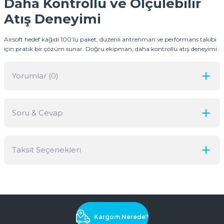
Daha Kontrollü ve Ölçülebilir
Atış Deneyimi
Airsoft hedef kağıdı 100’lü paket, düzenli antrenman ve performans takibi
için pratik bir çözüm sunar. Doğru ekipman, daha kontrollü atış deneyimi.
Yorumlar (0)
Soru & Cevap
Bu ürüne ilk yorumu siz yapın!
Taksit Seçenekleri
Yorum Yaz
Ürün hakkında henüz soru sorulmamış.
Soru Sor
Kargom Nerede?