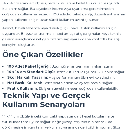
14 x 14 cm standart ölçüsü, hedef kutuları ve hedef tutucular ile uyumlu
kullanım sağlar. Bu sayede ek kesme veya uyarlama gerektirmeden
doğrudan kullanıma hazırdır. 100 adetlik paket içeriği, düzenli antrenman
yapan kullanıcılar için uzun süreli kullanım avantajı sunar.
Airsoft, havalı tabanca veya düşük güçlü havalı tüfek kullanıcıları için
uygundur. Bireysel antrenman, hobi amaçlı atış çalışmaları veya teknik
gelişim süreçlerinde net geri bildirim sağlayarak daha kontrollü bir atış
deneyimi oluşturur.
Öne Çıkan Özellikler
100 Adet Paket İçeriği:
Uzun süreli antrenman imkanı sunar.
14 x 14 cm Standart Ölçü:
Hedef kutuları ile uyumlu kullanım sağlar.
Skor Halkalı Tasarım:
Atış performansını ölçmeyi kolaylaştırır.
Net Baskı Kalitesi:
Hedef noktalarının kolay seçilmesini sağlar.
Pratik Kullanım:
Ek işlem gerektirmeden doğrudan kullanılabilir.
Teknik Yapı ve Gerçek
Kullanım Senaryoları
14 x 14 cm ölçülerindeki kompakt yapı, standart hedef kutularına ve
tutuculara tam uyum sağlar. Kağıt yüzey, atış izlerinin net şekilde
görülmesine imkan tanır ve kullanıcıya anında geri bildirim sunar. Skor