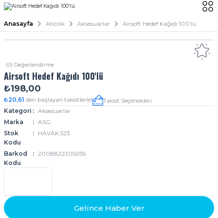
Anasayfa
Atıcılık
Aksesuarlar
Airsoft Hedef Kağıdı 100'lü
(0) Değerlendirme
Airsoft Hedef Kağıdı 100'lü
₺198,00
₺20,61
den başlayan taksitlerle!
Taksit Seçenekleri
Kategori
Aksesuarlar
Marka
ASG
Stok
HAVAK.523
Kodu
Barkod
2008822305055
Kodu
Gelince Haber Ver