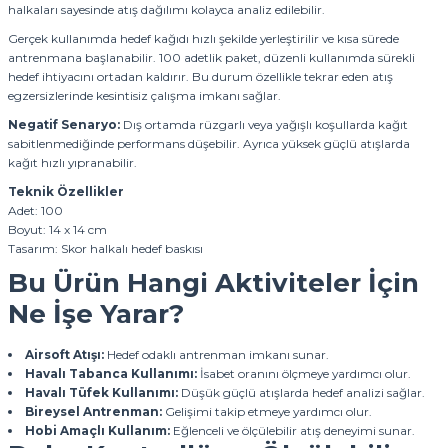
halkaları sayesinde atış dağılımı kolayca analiz edilebilir.
Gerçek kullanımda hedef kağıdı hızlı şekilde yerleştirilir ve kısa sürede
antrenmana başlanabilir. 100 adetlik paket, düzenli kullanımda sürekli
hedef ihtiyacını ortadan kaldırır. Bu durum özellikle tekrar eden atış
egzersizlerinde kesintisiz çalışma imkanı sağlar.
Negatif Senaryo:
Dış ortamda rüzgarlı veya yağışlı koşullarda kağıt
sabitlenmediğinde performans düşebilir. Ayrıca yüksek güçlü atışlarda
kağıt hızlı yıpranabilir.
Teknik Özellikler
Adet: 100
Boyut: 14 x 14 cm
Tasarım: Skor halkalı hedef baskısı
Bu Ürün Hangi Aktiviteler İçin
Ne İşe Yarar?
Airsoft Atışı:
Hedef odaklı antrenman imkanı sunar.
Havalı Tabanca Kullanımı:
İsabet oranını ölçmeye yardımcı olur.
Havalı Tüfek Kullanımı:
Düşük güçlü atışlarda hedef analizi sağlar.
Bireysel Antrenman:
Gelişimi takip etmeye yardımcı olur.
Hobi Amaçlı Kullanım:
Eğlenceli ve ölçülebilir atış deneyimi sunar.