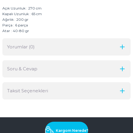
Açık Uzunluk : 270 cm
Kapalı Uzunluk : 65 cm
Ağırlık : 200 gr
Parça : 6 parça
Atar : 40-80 gr
Yorumlar (0)
Soru & Cevap
Bu ürüne ilk yorumu siz yapın!
Taksit Seçenekleri
Yorum Yaz
Ürün hakkında henüz soru sorulmamış.
Soru Sor
Kargom Nerede?