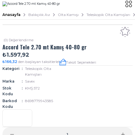
Anasayfa
Balıkçılık Avı
Olta Kamışı
Teleskopik Olta Kamışları
(0) Değerlendirme
Accord Tele 2.70 mt Kamış 40-80 gr
₺1.597,92
₺166,32
den başlayan taksitlerle!
Taksit Seçenekleri
Kategori
Teleskopik Olta
Kamışları
Marka
Savex
Stok
KMŞ.572
Kodu
Barkod
8698779943585
Kodu