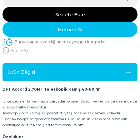
Sepete Ekle
Hemen Al
Bugün sipariş verdiğinizde aynı gün kargoda!
Yorum Yaz
Ürün Bilgisi
DFT Accord 2.70MT Teleskopik Kamış 40-80 gr
İç içe geçmeli birden fazla parçadan oluşan oltadır ve her parça üzerinde bir
kılavuz halka mevcuttur.
Teleskopik olta kamışları portatiftir, taşıması ve saklaması kolaydır.
Eğer av bölgesine giderken taşıma uzunluğunun kısa olması sizin için
önemliyse bu tip kamışları tercih edebilirsiniz.
Özellikler