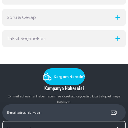
Soru & Cevap
Bu ürüne ilk yorumu siz yapın!
Taksit Seçenekleri
Yorum Yaz
Ürün hakkında henüz soru sorulmamış.
Soru Sor
Kargom Nerede?
Kampanya Habercisi
E-mail adresinizi haber listemize ücretsiz kaydedin, bizi takip etmeye
başlayın.