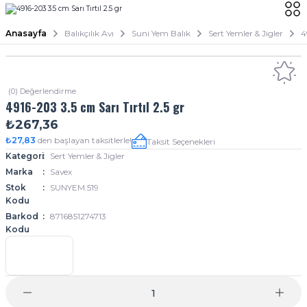
Anasayfa
Balıkçılık Avı
Suni Yem Balık
Sert Yemler & Jigler
4
(0) Değerlendirme
4916-203 3.5 cm Sarı Tırtıl 2.5 gr
₺267,36
₺27,83
den başlayan taksitlerle!
Taksit Seçenekleri
Kategori
Sert Yemler & Jigler
Marka
Savex
Stok
SUNYEM.519
Kodu
Barkod
8716851274713
Kodu