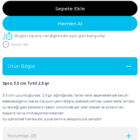
Sepete Ekle
Hemen Al
Bugün sipariş verdiğinizde aynı gün kargoda!
Yorum Yaz
Ürün Bilgisi
Spro 3.5 cm Tırtıl 2.5 gr
3.5 cm uzunluğunda, 2.5 gr ağırlığında, farklı renk seçenekleriyle tercih
edebileceğiniz batan tip suni yem Başta alabalık olmak üzere kefal ve tatlı
su levreği gibi balıkların besin zincirinde yer alan böcek ve arıların en
başarılı larva imitasyonlarındandır.
Su içerisinde harika bir yuvarlanma aksiyonuna sahiptir.
Yorumlar (0)