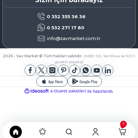
0 352 355 36 36
0 532 271 17 80
info@savmarket.com.tr
2026 - Sav Market © Tüm hakları saklıdır.
256Bit SSL Sertifikası ile %100
güvenli alışveriş!
App Store
Google Play
ideasoft
ile
e-
hazırlandı.
ticaret
paketleri
0