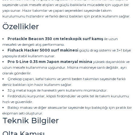
sayesinde uzak mesafe atışları ve güçlü balıklarla mücadele için uygun bir
yapı sunar. Hazır takımlar ve çapari seçenekleri sayesinde takım
kurulumunu hızlandırır ve farklı deniz balıkları için pratik kullanım sağlar.
Özellikler
Protackle Beacon 350 cm teleskopik surf kamış
ile uzun
mesafeli ve dengeli atış performansı.
Fishack Hacker 5000 surf makinesi
güçlü drag sistemi ve 3+1 bilye
yapısıyla stabil kullanım sunar.
Pro S-Line 0.35 mm Japon materyal misina
yüksek dayanıklılık ve
uzun mesafe kullanımına uygundur. Misina makineye sarılı değildir, ayrı
olarak gönderilir.
Çinekop çapari, kefal takımı ve yemli beden takımları sayesinde farklı
deniz balıkları için hazır kullanım sağlar.
32 g metal kaşık ile hareketli yem kullanımı mümkündür.
Fırdöndülü kurşunlar, klipsli fırdöndüler ve çelik tel ile takım kurulumu
hızlı ve güvenlidir.
Balıkçı makası ve diğer aksesuarlar sayesinde kıyı balıkçılığı için pratik bir
ekipman seti oluşturur.
Teknik Bilgiler
Olta Kamışı