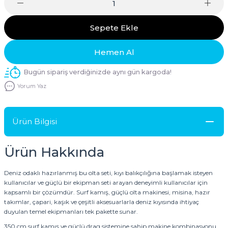
Sepete Ekle
Hemen Al
Bugün sipariş verdiğinizde aynı gün kargoda!
Yorum Yaz
Ürün Bilgisi
Ürün Hakkında
Deniz odaklı hazırlanmış bu olta seti, kıyı balıkçılığına başlamak isteyen
kullanıcılar ve güçlü bir ekipman seti arayan deneyimli kullanıcılar için
kapsamlı bir çözümdür. Surf kamış, güçlü olta makinesi, misina, hazır
takımlar, çapari, kaşık ve çeşitli aksesuarlarla deniz kıyısında ihtiyaç
duyulan temel ekipmanları tek pakette sunar.
350 cm surf kamış ve güçlü drag sistemine sahip makine kombinasyonu