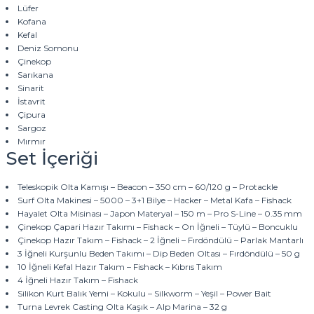
Lüfer
Kofana
Kefal
Deniz Somonu
Çinekop
Sarıkana
Sinarit
İstavrit
Çipura
Sargoz
Mırmır
Set İçeriği
Teleskopik Olta Kamışı – Beacon – 350 cm – 60/120 g – Protackle
Surf Olta Makinesi – 5000 – 3+1 Bilye – Hacker – Metal Kafa – Fishack
Hayalet Olta Misinası – Japon Materyal – 150 m – Pro S-Line – 0.35 mm
Çinekop Çapari Hazır Takımı – Fishack – On İğneli – Tüylü – Boncuklu
Çinekop Hazır Takım – Fishack – 2 İğneli – Fırdöndülü – Parlak Mantarlı
3 İğneli Kurşunlu Beden Takımı – Dip Beden Oltası – Fırdöndülü – 50 g
10 İğneli Kefal Hazır Takım – Fishack – Kıbrıs Takım
4 İğneli Hazır Takım – Fishack
Silikon Kurt Balık Yemi – Kokulu – Silkworm – Yeşil – Power Bait
Turna Levrek Casting Olta Kaşık – Alp Marina – 32 g