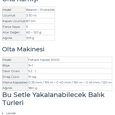
Model
Beacon – Protackle
Uzunluk
3.50 m
Kapalı Uzunluk
87 cm
Parça Sayısı
5
Atar Değeri
60 – 120 g
Ağırlık
395 g
Olta Makinesi
Model
Fishack Hacker 5000
Bilye
3+1
Devir Oranı
5.2 : 1
Drag Gücü
10 kg
Misina Kapasitesi
0.35 mm / 195 m – 0.40 mm / 150 m – 0.45 mm / 120 m
Ağırlık
380 g
Bu Setle Yakalanabilecek Balık
Türleri
Levrek