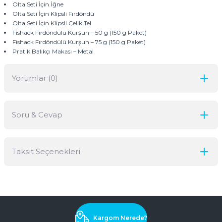
Olta Seti İçin İğne
Olta Seti İçin Klipsli Fırdöndü
Olta Seti İçin Klipsli Çelik Tel
Fishack Fırdöndülü Kurşun – 50 g (150 g Paket)
Fishack Fırdöndülü Kurşun – 75 g (150 g Paket)
Pratik Balıkçı Makası – Metal
Yorumlar (0)
Soru & Cevap
Bu ürüne ilk yorumu siz yapın!
Taksit Seçenekleri
Yorum Yaz
Ürün hakkında henüz soru sorulmamış.
Soru Sor
Kargom Nerede?