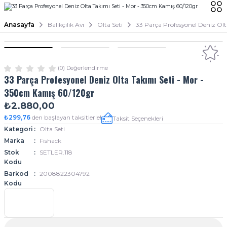
Anasayfa
Balıkçılık Avı
Olta Seti
33 Parça Profesyonel Deniz Ol
(0) Değerlendirme
33 Parça Profesyonel Deniz Olta Takımı Seti - Mor -
350cm Kamış 60/120gr
₺2.880,00
₺299,76
den başlayan taksitlerle!
Taksit Seçenekleri
Kategori
Olta Seti
Marka
Fishack
Stok
SETLER.118
Kodu
Barkod
2008822304792
Kodu