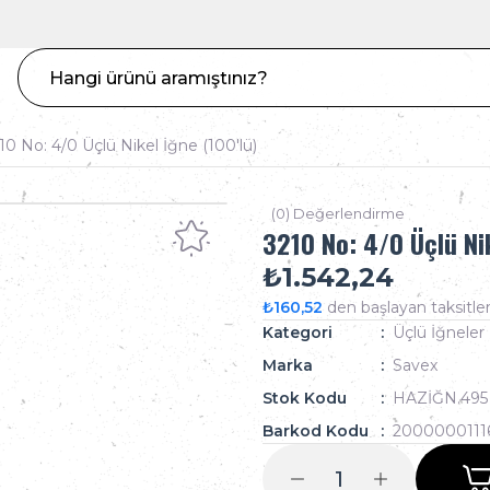
10 No: 4/0 Üçlü Nikel İğne (100'lü)
(0) Değerlendirme
3210 No: 4/0 Üçlü Nik
₺1.542,24
₺160,52
den başlayan taksitler
Kategori
Üçlü İğneler
Marka
Savex
Stok Kodu
HAZİĞN.495
Barkod Kodu
2000000111