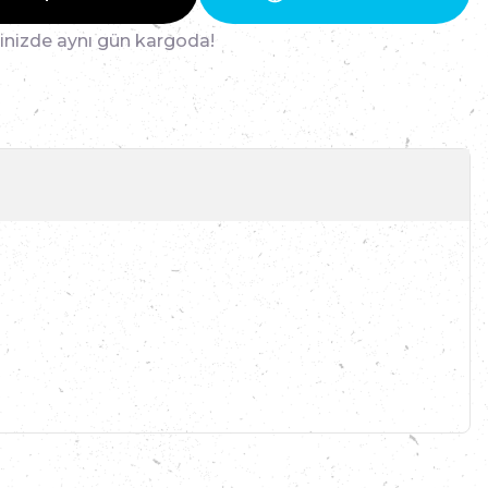
ğinizde aynı gün kargoda!