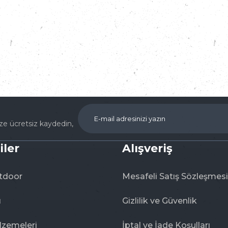
Ürün hakkında henüz soru sorulmamış.
Bu ürüne ilk yorumu siz yapın!
Yorum Yaz
Soru Sor
ize ücretsiz kaydedin,
iler
Alışveriş
tdoor
Mesafeli Satış Sözleşmesi
ı
Gizlilik ve Güvenlik
lzemeleri
İptal ve İade Koşulları