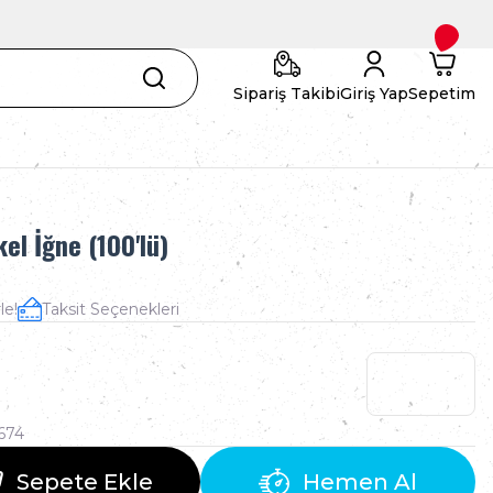
Sipariş Takibi
Giriş Yap
Sepetim
el İğne (100'lü)
le!
Taksit Seçenekleri
674
Sepete Ekle
Hemen Al