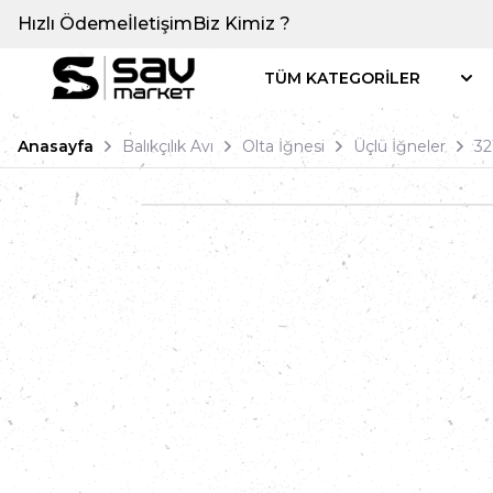
Hızlı Ödeme
İletişim
Biz Kimiz ?
TÜM KATEGORİLER
Anasayfa
Balıkçılık Avı
Olta İğnesi
Üçlü İğneler
32