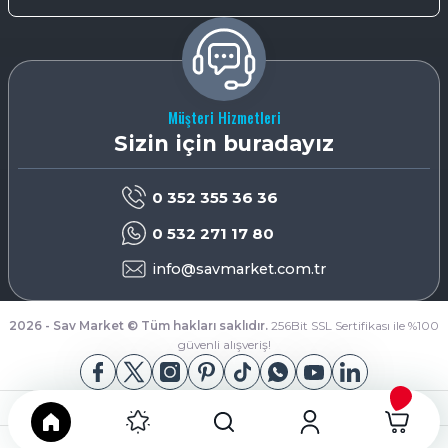
Müşteri Hizmetleri
Sizin için buradayız
0 352 355 36 36
0 532 271 17 80
info@savmarket.com.tr
2026 - Sav Market © Tüm hakları saklıdır.
256Bit SSL Sertifikası ile %100
güvenli alışveriş!
App Store
Google Play
ideasoft
ile
e-