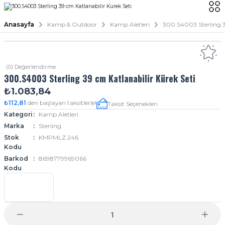
Anasayfa
Kamp & Outdoor
Kamp Aletleri
300.S4003 Sterling 3
(0) Değerlendirme
300.S4003 Sterling 39 cm Katlanabilir Kürek Seti
₺1.083,84
₺112,81
den başlayan taksitlerle!
Taksit Seçenekleri
Kategori
Kamp Aletleri
Marka
Sterling
Stok
KMPMLZ.246
Kodu
Barkod
8698779969066
Kodu