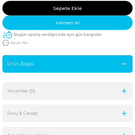
Sepete Ekle
Hemen Al
Bugün sipariş verdiğinizde aynı gün kargoda!
Yorum Yaz
Ürün Bilgisi
Yorumlar (0)
Soru & Cevap
Bu ürüne ilk yorumu siz yapın!