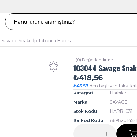
 Savage Snake İp Tabanca Harbisi
(0) Değerlendirme
103044 Savage Snake
₺418,56
₺43,57
den başlayan taksitlerl
Kategori
Harbiler
Marka
SAVAGE
Stok Kodu
HARBİ.031
Barkod Kodu
8698201452