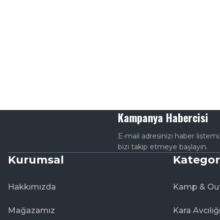
Kampanya Habercisi
E-mail adresinizi haber listem
bizi takip etmeye başlayın.
Kurumsal
Kategor
Hakkımızda
Kamp & Ou
Mağazamız
Kara Avcılığ