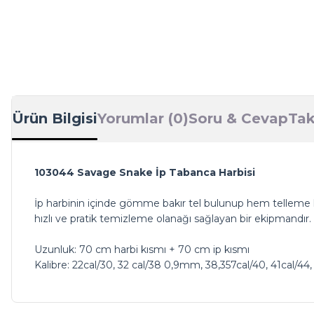
Ürün Bilgisi
Yorumlar (0)
Soru & Cevap
Tak
103044 Savage Snake İp Tabanca Harbisi
İp harbinin içinde gömme bakır tel bulunup hem telleme 
hızlı ve pratik temizleme olanağı sağlayan bir ekipmandır.
Uzunluk: 70 cm harbi kısmı + 70 cm ip kısmı
Kalibre: 22cal/30, 32 cal/38 0,9mm, 38,357cal/40, 41cal/44,