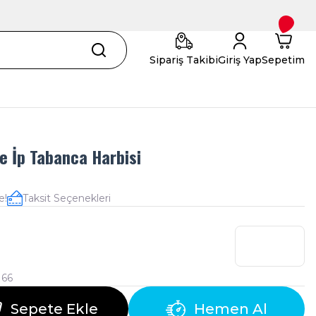
Sipariş Takibi
Giriş Yap
Sepetim
 İp Tabanca Harbisi
e!
Taksit Seçenekleri
166
Sepete Ekle
Hemen Al