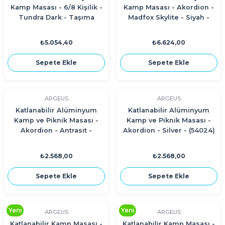
Kamp Masası - 6/8 Kişilik -
Kamp Masası - Akordion -
Tundra Dark - Taşıma
Madfox Skylite - Siyah -
Çantalı
546249
₺5.054,40
₺6.624,00
Sepete Ekle
Sepete Ekle
ARGEUS
ARGEUS
Katlanabilir Alüminyum
Katlanabilir Alüminyum
Kamp ve Piknik Masası -
Kamp ve Piknik Masası -
Akordion - Antrasit -
Akordion - Silver - (54024)
(54024)
₺2.568,00
₺2.568,00
Sepete Ekle
Sepete Ekle
Yeni
Yeni
ARGEUS
ARGEUS
Katlanabilir Kamp Masası -
Katlanabilir Kamp Masası -