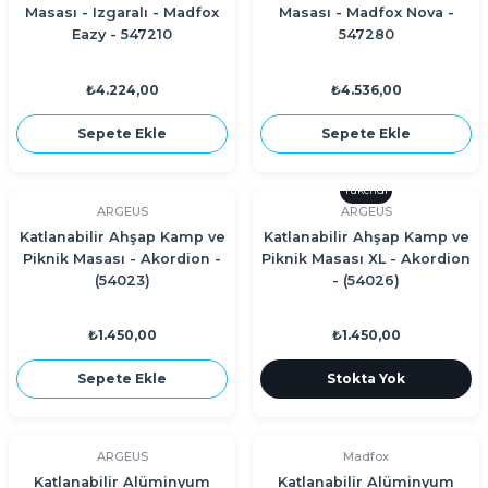
Masası - Izgaralı - Madfox
Masası - Madfox Nova -
Eazy - 547210
547280
₺4.224,00
₺4.536,00
Sepete Ekle
Sepete Ekle
Tükendi
ARGEUS
ARGEUS
Katlanabilir Ahşap Kamp ve
Katlanabilir Ahşap Kamp ve
Piknik Masası - Akordion -
Piknik Masası XL - Akordion
(54023)
- (54026)
₺1.450,00
₺1.450,00
Sepete Ekle
Stokta Yok
ARGEUS
Madfox
Katlanabilir Alüminyum
Katlanabilir Alüminyum