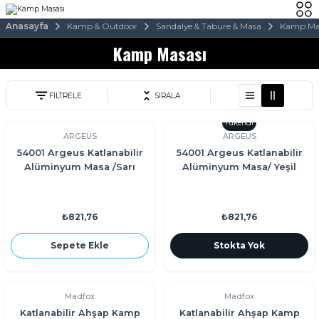
Anasayfa
Kamp & Outdoor
Sandalye & Tabure & Masa
Kamp Ma
Kamp Masası
FİLTRELE
SIRALA
Tükendi
ARGEUS
ARGEUS
54001 Argeus Katlanabilir
54001 Argeus Katlanabilir
Alüminyum Masa /Sarı
Alüminyum Masa/ Yeşil
₺821,76
₺821,76
Sepete Ekle
Stokta Yok
Madfox
Madfox
Katlanabilir Ahşap Kamp
Katlanabilir Ahşap Kamp