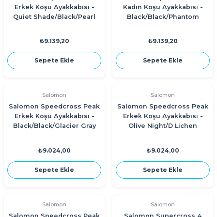
Erkek Koşu Ayakkabısı -
Kadın Koşu Ayakkabısı -
Quiet Shade/Black/Pearl
Black/Black/Phantom
Blue
₺9.139,20
₺9.139,20
Sepete Ekle
Sepete Ekle
Salomon
Salomon
Salomon Speedcross Peak
Salomon Speedcross Peak
Erkek Koşu Ayakkabısı -
Erkek Koşu Ayakkabısı -
Black/Black/Glacier Gray
Olive Night/D Lichen
Green/Black
₺9.024,00
₺9.024,00
Sepete Ekle
Sepete Ekle
Salomon
Salomon
Salomon Speedcross Peak
Salomon Supercross 4