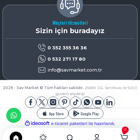
Müşteri Hizmetleri
Sizin için buradayız
0 352 355 36 36
0 532 271 17 80
info@savmarket.com.tr
2026 - Sav Market © Tüm hakları saklıdır.
256Bit SSL Sertifikası ile %100
güvenli alışveriş!
App Store
Google Play
ideasoft
ile
e-
hazırlandı.
ticaret
0
paketleri