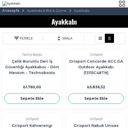
Anasayfa
Ayakkabı & Bot & Çizme
Ayakkabı
Ayakkabı
FİLTRELE
SIRALA
Techo Boots
GriSport
Çelik Burunlu Deri İş
Grisport Concorde ACC.GA
Güvenliği Ayakkabısı - Dört
Outdoor Ayakkabı
Mevsim - Technoboots
(13115C48TN)
₺1.760,00
₺5.836,32
Sepete Ekle
Sepete Ekle
GriSport
GriSport
Grisport Kahverengi
Grisport Nabuk Unisex