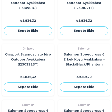
Outdoor Ayakkabısı
Outdoor Ayakkabısı
(13109S1G)
(12501N71T)
₺5.836,32
₺5.836,32
Sepete Ekle
Sepete Ekle
GriSport
Salomon
Grisport Scamosciato Idro
Salomon Speedcross 6
Outdoor Ayakkabısı
Erkek Koşu Ayakkabısı -
(12503S23T)
Black/Black/Phantom
₺5.836,32
₺9.139,20
Sepete Ekle
Sepete Ekle
Salomon
Salomon
Salomon Speedcross 6
Salomon Speedcross 6